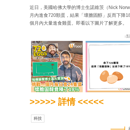
近日，美國哈
佛
大學的博士生諾維茨（Nick N
月內進食720顆蛋，結果「壞膽固醇」反而下降1
個月內大量進食雞蛋。即看以下圖片了解更多。
↓
>>>>> 詳情 <<<<<
科技