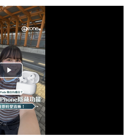
播
放
影
片