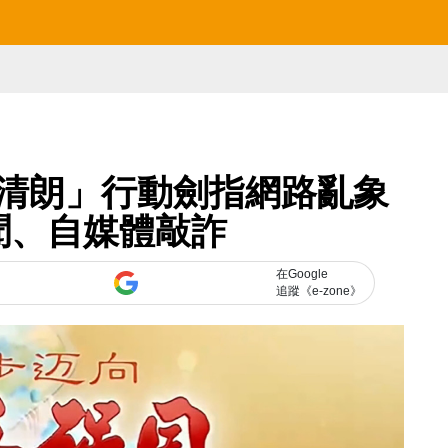
清朗」行動劍指網路亂象
聞、自媒體敲詐
在Google
追蹤《e-zone》