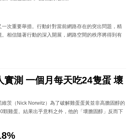
又一次重要舉措。行動針對當前網路存在的突出問題，精
境。相信隨著行動的深入開展，網路空間的秩序將得到有
實測 一個月每天吃24隻蛋 壞
（Nick Norwitz）為了破解雞蛋蛋黃並非高膽固醇的
20顆雞蛋。結果出乎意料之外，他的「壞膽固醇」反而下
8%