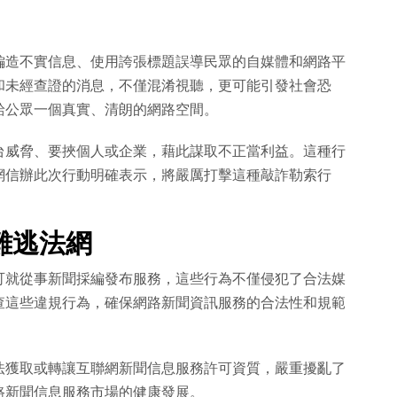
編造不實信息、使用誇張標題誤導民眾的自媒體和網路平
和未經查證的消息，不僅混淆視聽，更可能引發社會恐
給公眾一個真實、清朗的網路空間。
台威脅、要挾個人或企業，藉此謀取不正當利益。這種行
網信辦此次行動明確表示，將嚴厲打擊這種敲詐勒索行
難逃法網
可就從事新聞採編發布服務，這些行為不僅侵犯了合法媒
查這些違規行為，確保網路新聞資訊服務的合法性和規範
法獲取或轉讓互聯網新聞信息服務許可資質，嚴重擾亂了
路新聞信息服務市場的健康發展。