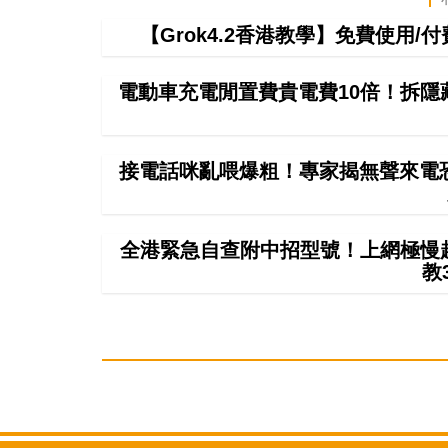
【Grok4.2香港教學】免費使用/付費
電動車充電閒置費貴電費10倍！拆隱
接電話咪亂喂爆粗！專家揭無聲來電恐
全港緊急自查附中招型號！上網極慢超4
教