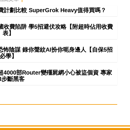
計劃比較 SuperGrok Heavy值得買嗎？
藏收費陷阱 學5招避伏攻略【附超時佔用收費
表】
怖陰謀 錄你聲紋AI扮你呃身邊人【自保5招
必學】
000部Router變殭屍網小心被盜個資 專家
3步斷黑客