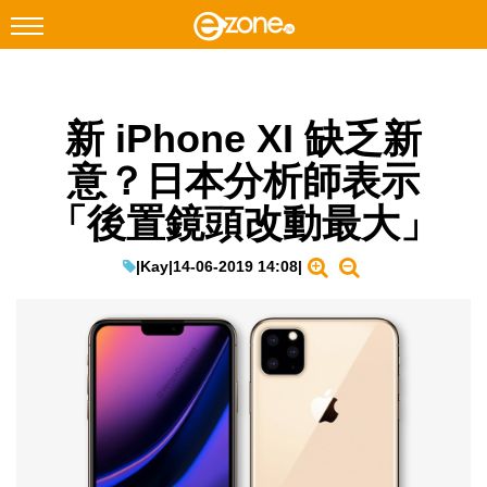
搜尋
新 iPhone XI 缺乏新
Facebook
Instagram
意？日本分析師表示
科技焦點
「後置鏡頭改動最大」
網絡生活
遊戲動漫
|
Kay
|
14-06-2019 14:08
|
教學評測
EduTech
IT Times
生成式AI與雲端應用
Enterprise Digital Transformation