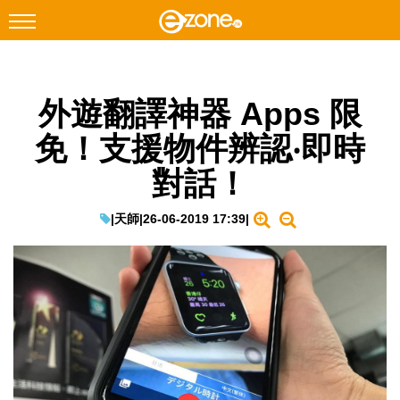
搜尋
外遊翻譯神器 Apps 限
Facebook
Instagram
免！支援物件辨認‧即時
科技焦點
對話！
網絡生活
遊戲動漫
|
天師
|
26-06-2019 17:39
|
教學評測
EduTech
IT Times
生成式AI與雲端應用
Enterprise Digital Transformation