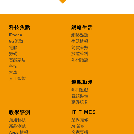
科技焦點
網絡生活
iPhone
網絡熱話
5G流動
生活情報
電腦
筍買着數
數碼
旅遊筍料
智能家居
熱門話題
科技
汽車
人工智能
遊戲動漫
熱門遊戲
電競裝備
動漫玩具
教學評測
IT TIMES
應用秘技
業界頭條
新品測試
AI 策略
Apps 情報
名家專欄