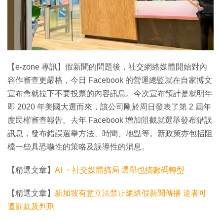
特集
【e-zone 專訊】假新聞的問題後，社交網絡媒體開始對內
容作審查更嚴格，今日 Facebook 的營運總監就在自家博文
宣布會就拉下不要投票的內容訊息。今次宣布預計是就明年
即 2020 年美國大選而來，該公司剛於周日發表了第 2 屆年
度民權審查報告。去年 Facebook 增加阻截就選舉發布錯誤
訊息，發布錯誤選舉方法、時間、地點等。新政策亦包括阻
檔一些具恐嚇性的策略及誤導性的消息。
【精選文章】
AI ・社交媒體搞局 選舉也搞數碼轉型
【精選文章】
新加坡有意立法禁止網絡假新聞傳播 違者可
遭罰款及判刑