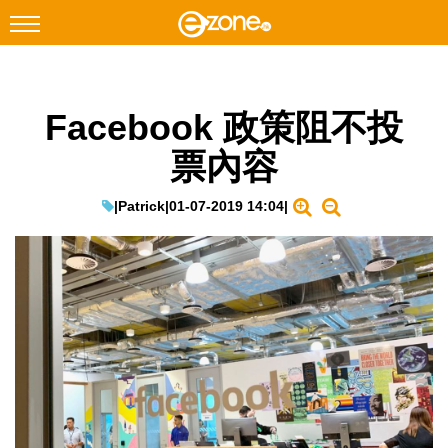
搜尋
Facebook 政策阻不投
Facebook
Instagram
票內容
科技焦點
網絡生活
|
Patrick
|
01-07-2019 14:04
|
遊戲動漫
教學評測
EduTech
IT Times
生成式AI與雲端應用
Enterprise Digital Transformation