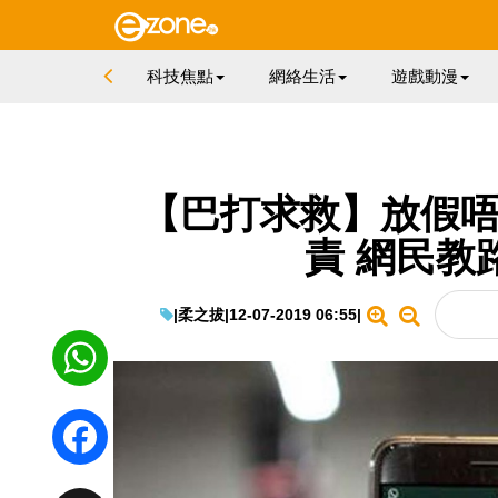
科技焦點
網絡生活
遊戲動漫
【巴打求救】放假唔覆 
責 網民教
|
柔之拔
|
12-07-2019 06:55
|
WhatsApp