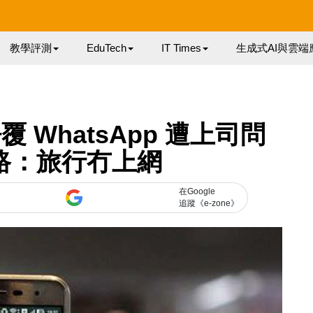
教學評測
EduTech
IT Times
生成式AI與雲端
WhatsApp 遭上司問
路：旅行冇上網
在Google
追蹤《e-zone》