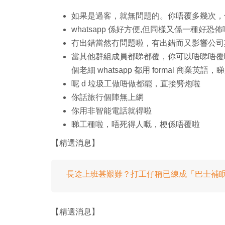
如果是過客，就無問題的。你唔覆多幾次，
whatsapp 係好方便,但同樣又係一種好恐
冇出錯當然冇問題啦，有出錯而又影響公司其他部
當其他群組成員都睇都覆，你可以唔睇唔覆
個老細 whatsapp 都用 formal 商業英
呢 d 垃圾工做唔做都罷，直接劈炮啦
你話旅行個陣無上網
你用非智能電話就得啦
睇工種啦，唔死得人嘅，梗係唔覆啦
【精選消息】
長途上班甚艱難？打工仔稱已練成「巴士補
【精選消息】