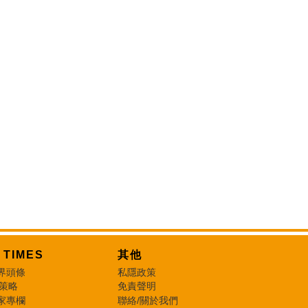
T TIMES
其他
界頭條
私隱政策
 策略
免責聲明
家專欄
聯絡/關於我們