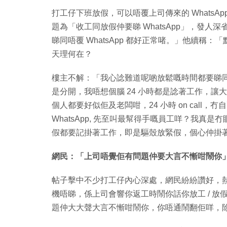
打工仔下班放假，可以唔覆上司傳來的 Whats
題為「收工同放假仲要睇 WhatsApp」，發
睇同唔覆 WhatsApp 都好正常啫。」他續稱：
天理何在？
樓主不解：「我心諗難道呢啲放鬆嘅時間都要睇同埋
是分開，我唔想個腦 24 小時都是諗著工作，
個人都要好似佢及老闆咁，24 小時 on cal
WhatsApp, 先至叫最幫得手嘅員工咩？我
假都要記掛著工作，即是驅殼放緊假，個心仲掛
網民：「上司唔覺佢有問題仲要大言不慚咁鬧你
帖子擊中不少打工仔內心深處，網民紛紛讚好，熱
機唔睇，係上司會響你返工時鬧你話你放工 / 放假
題仲大大聲大言不慚咁鬧你，你唔通鬧翻佢咩，