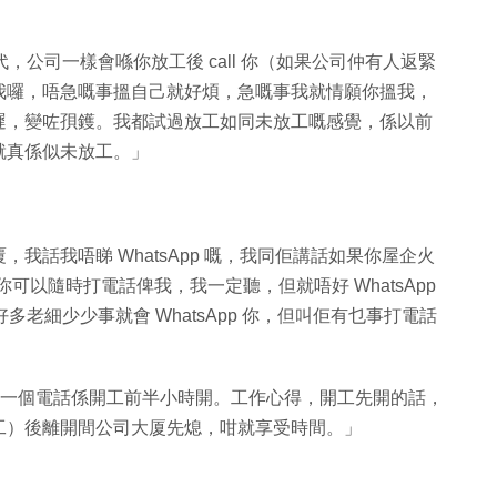
年代，公司一樣會喺你放工後 call 你（如果公司仲有人返緊
我囉，唔急嘅事搵自己就好煩，急嘅事我就情願你搵我，
遲，變咗孭鑊。我都試過放工如同未放工嘅感覺，係以前
就真係似未放工。」
我話我唔睇 WhatsApp 嘅，我同佢講話如果你屋企火
要事你可以隨時打電話俾我，我一定聽，但就唔好 WhatsApp
好多老細少少事就會 WhatsApp 你，但叫佢有乜事打電話
庭。一個電話係開工前半小時開。工作心得，開工先開的話，
工）後離開間公司大厦先熄，咁就享受時間。」