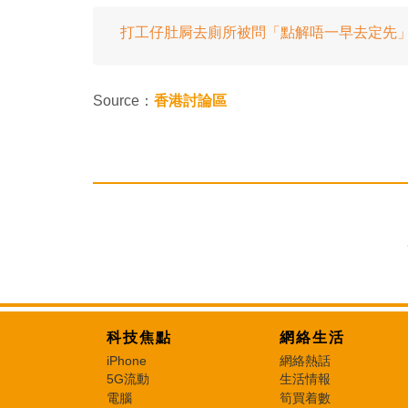
打工仔肚屙去廁所被問「點解唔一早去定先
Source：
香港討論區
科技焦點
網絡生活
iPhone
網絡熱話
5G流動
生活情報
電腦
筍買着數