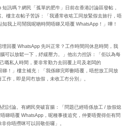
App 短訊嗎？網民「孤單的肥牛」日前在香港討論區發帖，
人深省。樓主在帖子苦訴：「我通常收咗工同放緊假去旅行，唔
「點知我上司鬧我呢啲時間唔睇又唔覆 WhatsApp！」嘩！
回覆 WhatsApp 先叫正常？工作時間同休息時間，我
讓大腦可以放鬆一下，紓緩壓力。」他出力控訴：「佢以為每
l，冇自己嘅私人時間，要非常勤力去回覆上司及老闆的
真是冇眼睇！」樓主補充：「我係睇完即刪唔覆，唔想放工同放
著工作，即是同冇放假，未收工冇分別」。
」
烈討論。有網民突破盲腸：「問題已經唔係放工 / 放假熄
唔睇唔覆 WhatsApp，呢種事後追究，仲要唔覺得佢有問
除非你唔撈咪可以回敬佢囉」。