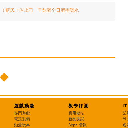
」！網民：叫上司一早飲曬全日所需嘅水
遊戲動漫
教學評測
I
熱門遊戲
應用秘技
業
電競裝備
新品測試
AI
動漫玩具
Apps 情報
名