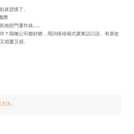
佢就習慣了。
佈嘅嘢
門運作就......
咩？我哋公司都好啲，用詞係傾偈式廣東話口語。有朋友
語，睇又煩覆又煩。
眠大法」