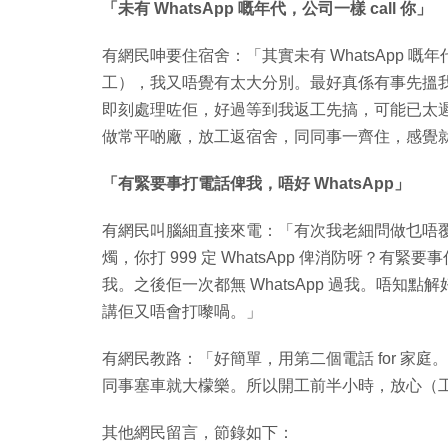
「未有 WhatsApp 嘅年代，公司一樣 call 你」
有網民呻要住宿舍：「其實未有 WhatsApp 嘅
工），我又唔覺有太大分別。最好真係有事先搵
即刻處理咗佢，好過等到我返工先搞，可能已太
做常平啲廠，放工返宿舍，同同事一齊住，感覺
「有緊要事打電話俾我，唔好 WhatsApp」
有網民叫腦細直接來電：「有次我老細問做乜唔覆，
燭，你打 999 定 WhatsApp 俾消防呀？有緊
我。之後佢一次都無 WhatsApp 過我。唔知點解
講佢又唔會打嚟喎。」
有網民教路：「好簡單，用第二個電話 for 家
同事塞車就大檬樂。所以開工前半小時，放心（
其他網民留言，節錄如下：