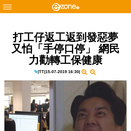
搜尋
打工仔返工返到發惡夢
Facebook
Instagram
又怕「手停口停」 網民
科技焦點
力勸轉工保健康
網絡生活
遊戲動漫
|
TT
|
15-07-2019 16:30
|
教學評測
EduTech
IT Times
生成式AI與雲端應用
Enterprise Digital Transformation