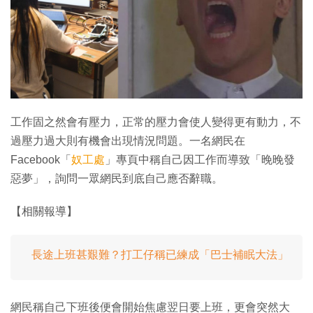
特集
工作固之然會有壓力，正常的壓力會使人變得更有動力，不
過壓力過大則有機會出現情況問題。一名網民在
Facebook「
奴工處
」專頁中稱自己因工作而導致「晚晚發
惡夢」，詢問一眾網民到底自己應否辭職。
【相關報導】
長途上班甚艱難？打工仔稱已練成「巴士補眠大法」
網民稱自己下班後便會開始焦慮翌日要上班，更會突然大