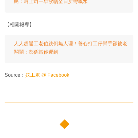
民：叫上司一早飲曬全日所需嘅水
【相關報導】
人人趕返工老伯跌倒無人理！善心打工仔幫手卻被老
闆鬧：都係當你遲到
Source：
奴工處 @ Facebook