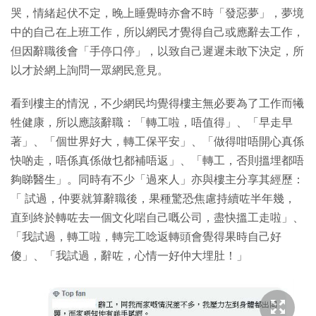
哭，情緒起伏不定，晚上睡覺時亦會不時「發惡夢」，夢境
中的自己在上班工作，所以網民才覺得自己或應辭去工作，
但因辭職後會「手停口停」，以致自己遲遲未敢下決定，所
以才於網上詢問一眾網民意見。
看到樓主的情況，不少網民均覺得樓主無必要為了工作而犧
牲健康，所以應該辭職：「轉工啦，唔值得」、「早走早
著」、「個世界好大，轉工保平安」、「做得咁唔開心真係
快啲走，唔係真係做乜都補唔返」、「轉工，否則搵埋都唔
夠睇醫生」。同時有不少「過來人」亦與樓主分享其經歷：
「 試過，仲要就算辭職後，果種驚恐焦慮持續咗半年幾，
直到終於轉咗去一個文化啱自己嘅公司，盡快搵工走啦」、
「我試過，轉工啦，轉完工唸返轉頭會覺得果時自己好
傻」、「我試過，辭咗，心情一好仲大埋肚！」