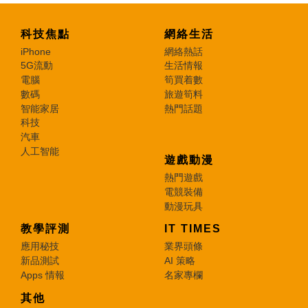
科技焦點
網絡生活
iPhone
網絡熱話
5G流動
生活情報
電腦
筍買着數
數碼
旅遊筍料
智能家居
熱門話題
科技
汽車
人工智能
遊戲動漫
熱門遊戲
電競裝備
動漫玩具
教學評測
IT TIMES
應用秘技
業界頭條
新品測試
AI 策略
Apps 情報
名家專欄
其他