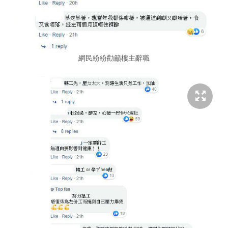
網民紛紛勸籲樓主辭職