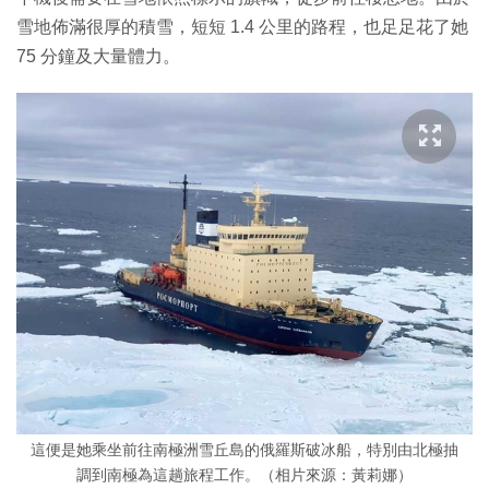
雪地佈滿很厚的積雪，短短 1.4 公里的路程，也足足花了她
75 分鐘及大量體力。
這便是她乘坐前往南極洲雪丘島的俄羅斯破冰船，特別由北極抽
調到南極為這趟旅程工作。（相片來源：黃莉娜）