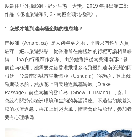
度最佳戶外攝影師 - 野外生態」大獎。2019 年推出第二部
作品《極地旅遊系列 2 - 南極企鵝北極熊》。
1. 怎樣才能到達南極企鵝的棲息地？
南極洲（Antarctica）是人跡罕至之地，平時只有科研人員
駐守，絕非旅遊熱點，從香港前往南極洲的行程可謂相當輾
轉，Lina 的行程可作參考。由於她選擇從南美洲南部出發
前往南極洲，她需要先從香港乘搭多程飛機到達南美洲的阿
根廷，於最南部城市烏斯懷亞（Ushuaia）的碼頭，登上俄
羅斯破冰船，然後花上兩天通過戴基海峽（Drake
Passage）前往南極的雪丘島（Snow Hill Island），船上
會設有關於南極洲環境和生態的英語講座。不過假如戴基海
峽的水流過急，再加上刮起大風，隨時會延誤旅程，參加者
要有心理準備。