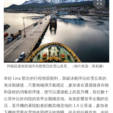
阿根廷最南部城市烏斯懷亞的雪山美景。（相片來源：黃莉娜）
幸好 Lina 那次的行程相當順利，當破冰船停泊在雪丘島的
海冰裂縫後，只要南極洲天氣穩定，參加者在通過隨身衣物
和器材的消毒程序後，便可以通過船上的直升機，前往數十
公里外位於內陸的皇帝企鵝棲息地。為免影響皇帝企鵝的生
活，直升機的著陸點會距離其棲息地約 1.4 公里遠，參加者
下機後需要在雪地依照標示的旗幟，徒步前往棲息地。由於