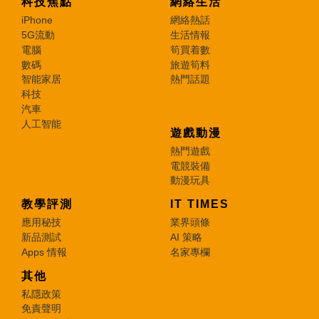
科技焦點
網絡生活
iPhone
網絡熱話
5G流動
生活情報
電腦
筍買着數
數碼
旅遊筍料
智能家居
熱門話題
科技
汽車
人工智能
遊戲動漫
熱門遊戲
電競裝備
動漫玩具
教學評測
IT TIMES
應用秘技
業界頭條
新品測試
AI 策略
Apps 情報
名家專欄
其他
私隱政策
免責聲明