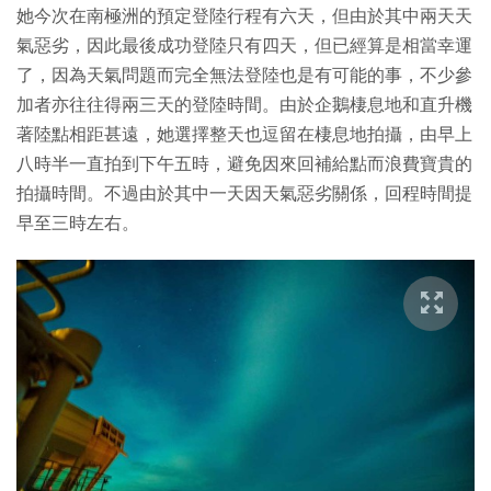
她今次在南極洲的預定登陸行程有六天，但由於其中兩天天
氣惡劣，因此最後成功登陸只有四天，但已經算是相當幸運
了，因為天氣問題而完全無法登陸也是有可能的事，不少參
加者亦往往得兩三天的登陸時間。由於企鵝棲息地和直升機
著陸點相距甚遠，她選擇整天也逗留在棲息地拍攝，由早上
八時半一直拍到下午五時，避免因來回補給點而浪費寶貴的
拍攝時間。不過由於其中一天因天氣惡劣關係，回程時間提
早至三時左右。