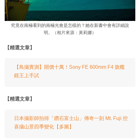
究竟在南極看到的南極光會是怎樣的？她在新書中會有詳細說
明。（相片來源：黃莉娜）
【精選文章】
【鳥攝實測】開價十萬！Sony FE 600mm F4 旗艦
鏡王上手試
【精選文章】
日本攝影師拍得「鑽石富士山」傳奇一刻 Mt. Fuji 控
喜攝山景四季變化【多圖】