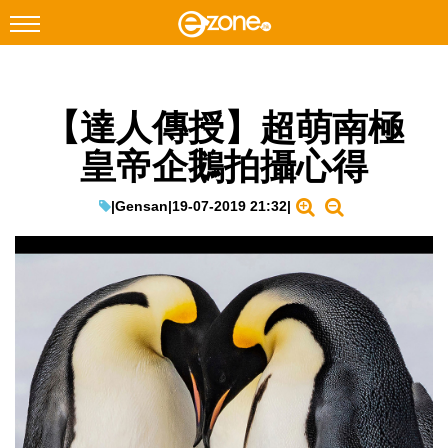
搜尋
【達人傳授】超萌南極
Facebook
Instagram
皇帝企鵝拍攝心得
科技焦點
網絡生活
|
Gensan
|
19-07-2019 21:32
|
遊戲動漫
教學評測
EduTech
IT Times
生成式AI與雲端應用
Enterprise Digital Transformation