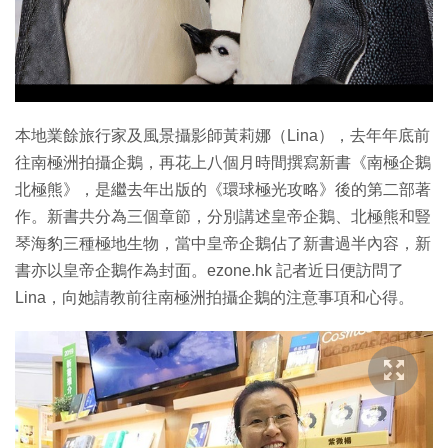
特集
本地業餘旅行家及風景攝影師黃莉娜（Lina），去年年底前
往南極洲拍攝企鵝，再花上八個月時間撰寫新書《南極企鵝
北極熊》，是繼去年出版的《環球極光攻略》後的第二部著
作。新書共分為三個章節，分別講述皇帝企鵝、北極熊和豎
琴海豹三種極地生物，當中皇帝企鵝佔了新書過半內容，新
書亦以皇帝企鵝作為封面。ezone.hk 記者近日便訪問了
Lina，向她請教前往南極洲拍攝企鵝的注意事項和心得。