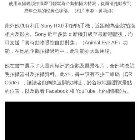
使用遠攝鏡頭拍攝即可輕鬆為企鵝拍攝大特寫，從而清楚觀察到
成年企鵝的橙黃色喙部。（相片來源：黃莉娜）
此外她也有利用 Sony RX0 和智能手機，近距離為企鵝拍攝
相片及影片。Sony 近年多款 α 新機升級至最新韌體後，均
可支援「實時動物眼控自動對焦」（Animal Eye AF）功
能，在她的企鵝拍攝過程中，此功能亦大派用場。
她在書中展示了大量南極洲的企鵝及風景相片，全部均會註
明拍攝器材及拍攝資料。此外，書中設有不少二維碼（QR
Code），讓讀者能夠快速開啟網址，於谷歌地圖瀏覽景點
的位置，以及觀看 Facebook 和 YouTube 上的相關影片。