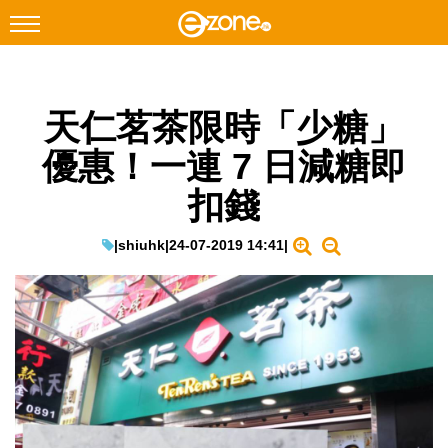
搜尋
天仁茗茶限時「少糖」
Facebook
Instagram
優惠！一連 7 日減糖即
科技焦點
扣錢
網絡生活
遊戲動漫
|
shiuhk
|
24-07-2019 14:41
|
教學評測
EduTech
IT Times
生成式AI與雲端應用
Enterprise Digital Transformation