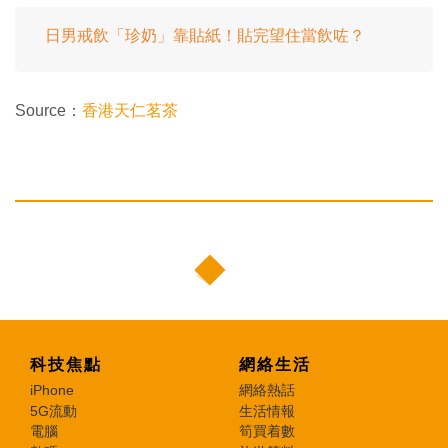
日男戒飲「珍奶」靠貼紙！貼完望住當飲咗？
Source：
香港天仁茗茶
科技焦點
網絡生活
iPhone
網絡熱話
5G流動
生活情報
電腦
筍買着數