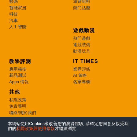
數碼
旅遊筍料
智能家居
熱門話題
科技
汽車
人工智能
遊戲動漫
熱門遊戲
電競裝備
動漫玩具
教學評測
IT TIMES
應用秘技
業界頭條
新品測試
AI 策略
Apps 情報
名家專欄
其他
私隱政策
免責聲明
聯絡/關於我們
本網站使用Cookies來改善您的瀏覽體驗, 請確定您同意及接受我
© 2026 e-zone. All Rights Reserved.
們的
私隱政策與使用條款
才繼續瀏覽。