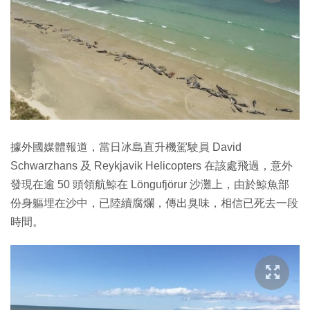
據外國媒體報道，當日冰島直升機駕駛員 David
Schwarzhans 及 Reykjavik Helicopters 在該處飛過，意外
發現在逾 50 頭領航鯨在 Löngufjörur 沙灘上，由於鯨魚部
份身軀埋在沙中，已陸續腐爛，傳出臭味，相信已死去一段
時間。