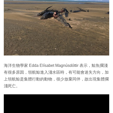
海洋生物學家 Edda Elísabet Magnúsdóttir 表示，鯨魚擱淺
有很多原因，領航鯨進入淺水區時，有可能會迷失方向，加
上領航鯨是集體行動的動物，很少放棄同伴，故出現集體擱
淺死亡。