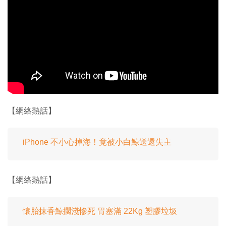
【網絡熱話】
iPhone 不小心掉海！竟被小白鯨送還失主
【網絡熱話】
懷胎抹香鯨擱淺慘死 胃塞滿 22Kg 塑膠垃圾