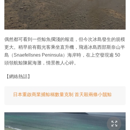
特集
偶然都可看到一些鯨魚擱淺的報道，但今次冰島發生的規模
更大。稍早前有觀光客乘坐直升機，飛過冰島西部斯奈山半
島（Snaefellsnes Peninsula）海岸時，在上空發現逾 50
頭領航鯨陳屍海灘，情景教人心碎。
【網絡熱話】
日本重啟商業捕鯨稱數量克制 首天殺兩條小鬚鯨