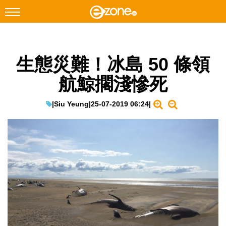
搜尋
生態災難！冰島 50 條領
Facebook
Instagram
航鯨擱淺慘死
科技焦點
網絡生活
|
Siu Yeung
|
25-07-2019 06:24
|
遊戲動漫
教學評測
EduTech
IT Times
生成式AI與雲端應用
Enterprise Digital Transformation