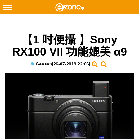
搜尋
【1 吋便攝 】Sony
Facebook
Instagram
RX100 VII 功能媲美 α9
科技焦點
網絡生活
|
Gensan
|
26-07-2019 22:06
|
遊戲動漫
教學評測
EduTech
IT Times
生成式AI與雲端應用
Enterprise Digital Transformation