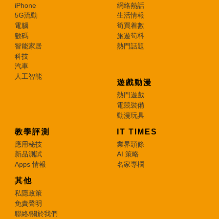
iPhone
網絡熱話
5G流動
生活情報
電腦
筍買着數
數碼
旅遊筍料
智能家居
熱門話題
科技
汽車
人工智能
遊戲動漫
熱門遊戲
電競裝備
動漫玩具
教學評測
IT TIMES
應用秘技
業界頭條
新品測試
AI 策略
Apps 情報
名家專欄
其他
私隱政策
免責聲明
聯絡/關於我們