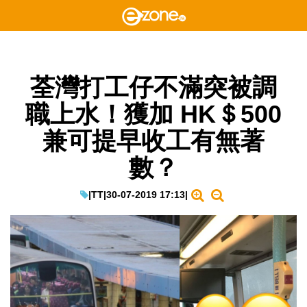
荃灣打工仔不滿突被調
職上水！獲加 HK＄500
兼可提早收工有無著
數？
|
TT
|
30-07-2019 17:13
|