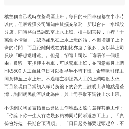
樓主稱自己現時在荃灣區上班，每日的來回車程都在半小時
以內，但最近獲公司通知由於擴充業務，所以會在上水增設
分店，同時將自己調派至上水上班。樓主聞言後，心裡「十
萬個不情願」，認為如果在上水上班的話，不但增加了上下
班的時間，而且距離與現在的相比亦遠了很多，所以與上司
反映「唔想返咁遠」。但是，卻遭上司以「遠唔係一個理
由」反駁，更指樓主有車，可以駕車上班，並同意每月上調
HK$500 人工而且每日可以提早半小時下班，希望吸引樓主
同意轉至上水上班。不過樓主卻認為人工的上調幅度太低，
而且發現自己當初入職時所簽下的合約上註明上班地點是荃
灣，詢問網民能否以此為由，與上司爭取不調往上水上班。
不少網民均留言指自己會因工作地點太遠而選擇其他工作：
「你諗下你一生人冇咗幾多精神同時間喺返放工上」、「真
係會好攰，長期會頂唔順」、「日日起身都要趕頭趕命，不