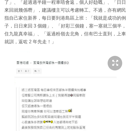
了」、「超過過半鐘一程車唔會返，個人好攰嘅」、「日日
來回就幾係嘢」，建議樓主可以考慮轉工。不過，亦有網民
指自己家住新界，每日要到港島區上班：「我就是成功的例
子，日日來回 3 個鐘」、「好彩三個鐘，塞一塞就三個半，
住九龍真幸福」、「返過粉嶺去北角，但有巴士直到，上車
就訓，返咗 2 年先走！」