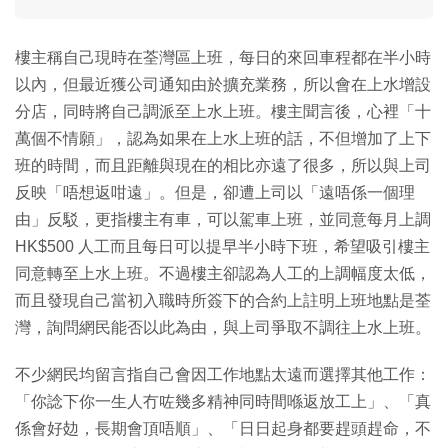
樓主稱自己現時在荃灣區上班，每日的來回車程都在半小時
以內，但最近獲公司通知由於擴充業務，所以會在上水增設
分店，同時將自己調派至上水上班。樓主聞言後，心裡「十
萬個不情願」，認為如果在上水上班的話，不但增加了上下
班的時間，而且距離與現在的相比亦遠了很多，所以與上司
反映「唔想返咁遠」。但是，卻遭上司以「遠唔係一個理
由」反駁，更指樓主有車，可以駕車上班，並同意每月上調
HK$500 人工而且每日可以提早半小時下班，希望吸引樓主
同意轉至上水上班。不過樓主卻認為人工的上調幅度太低，
而且發現自己當初入職時所簽下的合約上註明上班地點是荃
灣，詢問網民能否以此為由，與上司爭取不調往上水上班。
不少網民均留言指自己會因工作地點太遠而選擇其他工作：
「你諗下你一生人冇咗幾多精神同時間喺返放工上」、「真
係會好攰，長期會頂唔順」、「日日起身都要趕頭趕命，不