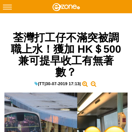
搜尋
荃灣打工仔不滿突被調
Facebook
Instagram
職上水！獲加 HK＄500
科技焦點
兼可提早收工有無著
網絡生活
數？
遊戲動漫
教學評測
|
TT
|
30-07-2019 17:13
|
EduTech
IT Times
生成式AI與雲端應用
Enterprise Digital Transformation