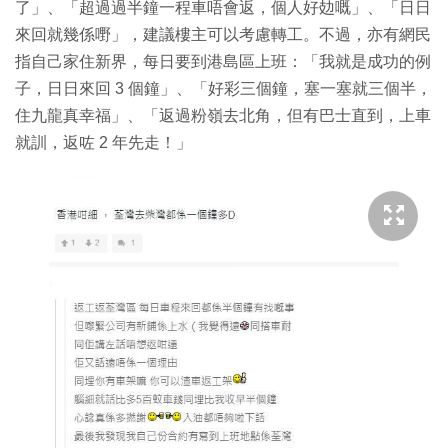
了」、「超過過半鐘一程車唔會返，個人好攰嘅」、「日日
來回就幾係嘢」，建議樓主可以考慮轉工。不過，亦有網民
指自己家住新界，每日要到港島區上班：「我就是成功的例
子，日日來回 3 個鐘」、「好彩三個鐘，塞一塞就三個半，
住九龍真幸福」、「返過粉嶺去北角，但有巴士直到，上車
就訓，返咗 2 年先走！」