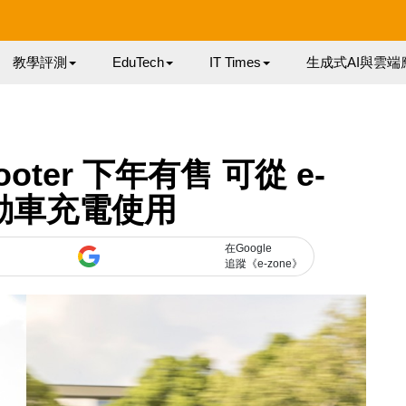
教學評測
EduTech
IT Times
生成式AI與雲端
Scooter 下年有售 可從 e-
 電動車充電使用
在Google
追蹤《e-zone》