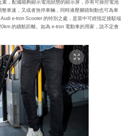
高科技元素，配備能夠顯示電池狀態的顯示屏，亦有可操控電池
調整車速，又或者煞停車輛，同時液壓腳踏制動也可為車
di e-tron Scooter 的特別之處，是當中可經指定接駁端
20km 的續航距離。如為 e-tron 電動車的用家，說不定會