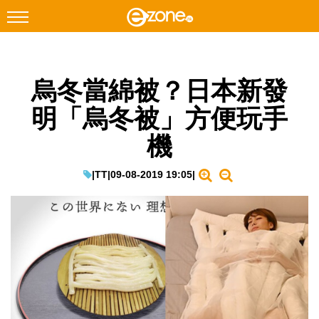
搜尋
烏冬當綿被？日本新發
Facebook
Instagram
明「烏冬被」方便玩手
科技焦點
機
網絡生活
遊戲動漫
|
TT
|
09-08-2019 19:05
|
教學評測
EduTech
IT Times
生成式AI與雲端應用
Enterprise Digital Transformation