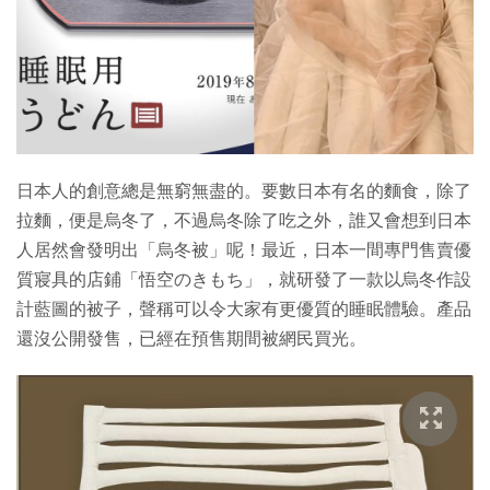
特集
日本人的創意總是無窮無盡的。要數日本有名的麵食，除了
拉麵，便是烏冬了，不過烏冬除了吃之外，誰又會想到日本
人居然會發明出「烏冬被」呢！最近，日本一間專門售賣優
質寢具的店鋪「悟空のきもち」，就研發了一款以烏冬作設
計藍圖的被子，聲稱可以令大家有更優質的睡眠體驗。產品
還沒公開發售，已經在預售期間被網民買光。