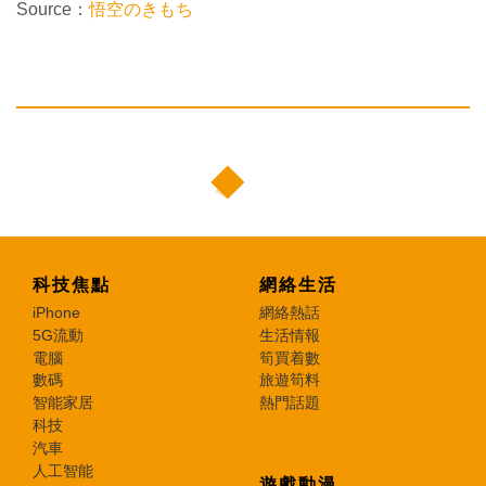
Source：
悟空のきもち
科技焦點
網絡生活
iPhone
網絡熱話
5G流動
生活情報
電腦
筍買着數
數碼
旅遊筍料
智能家居
熱門話題
科技
汽車
人工智能
遊戲動漫