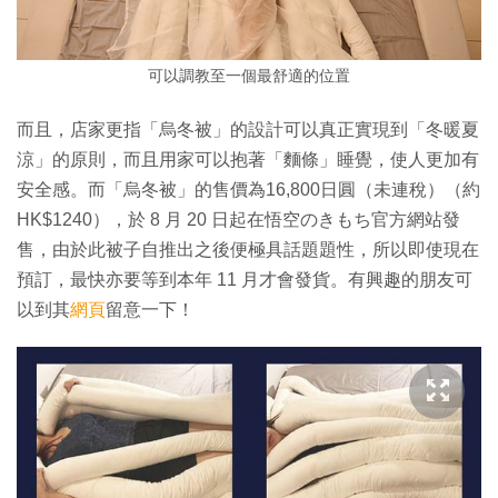
可以調教至一個最舒適的位置
而且，店家更指「烏冬被」的設計可以真正實現到「冬暖夏
涼」的原則，而且用家可以抱著「麵條」睡覺，使人更加有
安全感。而「烏冬被」的售價為16,800日圓（未連稅）（約
HK$1240），於 8 月 20 日起在悟空のきもち官方網站發
售，由於此被子自推出之後便極具話題題性，所以即使現在
預訂，最快亦要等到本年 11 月才會發貨。有興趣的朋友可
以到其
網頁
留意一下！