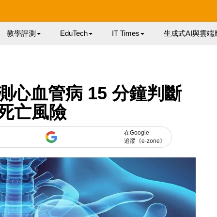
教學評測
EduTech
IT Times
生成式AI與雲端
預測心血管病 15 分鐘判斷
死亡風險
在Google
追蹤《e-zone》