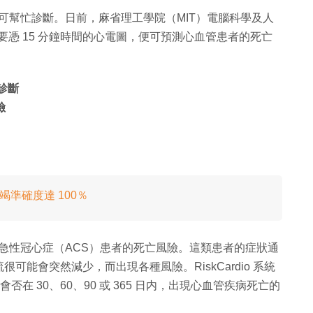
都可幫忙診斷。日前，麻省理工學院（MIT）電腦科學及人
，只要憑 15 分鐘時間的心電圖，便可預測心血管患者的死亡
助診斷
險
竭準確度達 100％
用於評估急性冠心症（ACS）患者的死亡風險。這類患者的症狀通
能會突然減少，而出現各種風險。RiskCardio 系統
否在 30、60、90 或 365 日内，出現心血管疾病死亡的