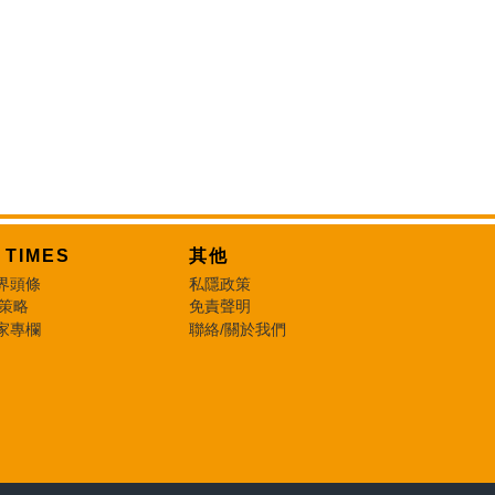
T TIMES
其他
界頭條
私隱政策
 策略
免責聲明
家專欄
聯絡/關於我們