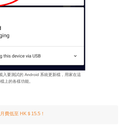
入要測試的 Android 系統更新檔，用家在這
新檔上的各樣功能。
ade‧月費低至 HK＄15.5！