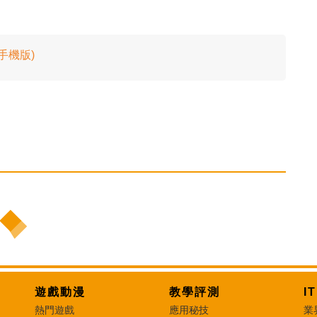
 手機版)
遊戲動漫
教學評測
I
熱門遊戲
應用秘技
業