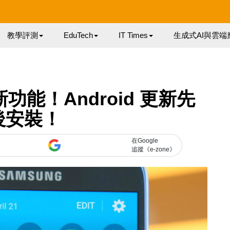
教學評測
EduTech
IT Times
生成式AI與雲端
 新功能！Android 更新先
後安裝！
在Google
追蹤《e-zone》