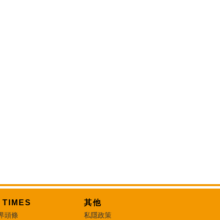
T TIMES
其他
界頭條
私隱政策