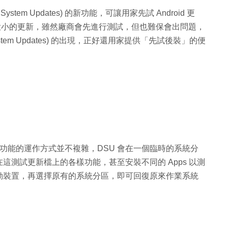
System Updates) 的新功能，可讓用家先試 Android 更
有大大小的更新，雖然廠商會先進行測試，但也難保會出問題，
 System Updates) 的出現，正好還用家提供「先試後裝」的便
Updates) 功能的運作方式並不複雜，DSU 會在一個臨時的系統分
家在這測試更新檔上的各樣功能，甚至安裝不同的 Apps 以測
動裝置，再選擇原有的系統分區，即可回復原來作業系統