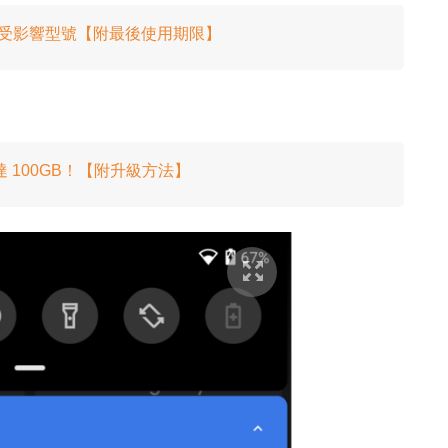
一表睇足受影響型號【附最後使用期限】
 100GB！【附升級方法】