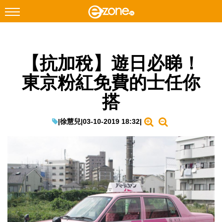
搜尋
【抗加稅】遊日必睇！
Facebook
Instagram
東京粉紅免費的士任你
科技焦點
搭
網絡生活
遊戲動漫
|
徐慧兒
|
03-10-2019 18:32
|
教學評測
EduTech
IT Times
生成式AI與雲端應用
Enterprise Digital Transformation