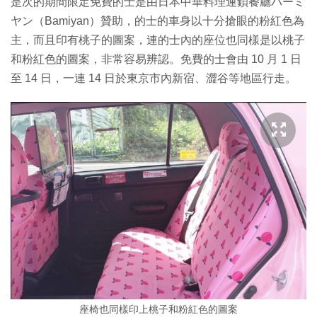
是次的期間限定免費的士是由日本中華料理連鎖餐廳バーミ
ヤン（Bamiyan）贊助，的士的車身以十分搶眼的粉紅色為
主，而且印有桃子的圖案，連的士內的座位也同樣是以桃子
和粉紅色的圖案，非常容易辨認。免費的士會由 10 月 1 日
至 14 日，一連 14 日於東京市內新宿、澀谷等地區行走。
座椅也同樣印上桃子和粉紅色的圖案