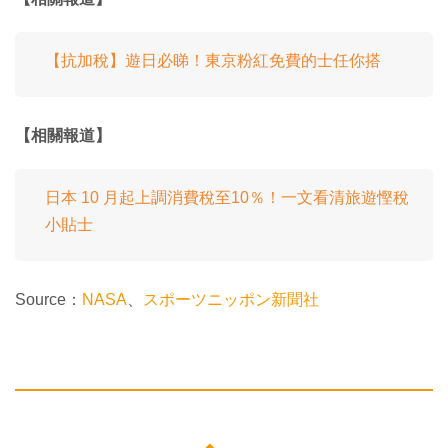
【抗加稅】遊日必睇！東京粉紅免費的士任你搭
【相關報道】
日本 10 月起上調消費稅至10％！一文看清旅遊慳稅
小貼士
Source：
NASA
、
スポーツニッポン新聞社