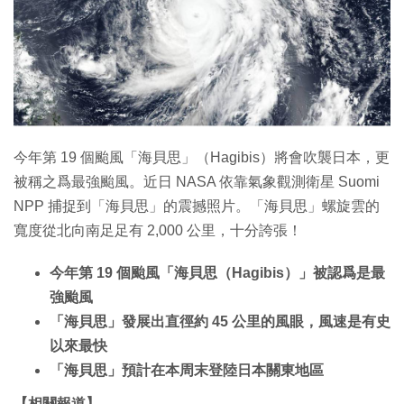
特集
今年第 19 個颱風「海貝思」（Hagibis）將會吹襲日本，更
被稱之爲最強颱風。近日 NASA 依靠氣象觀測衛星 Suomi
NPP 捕捉到「海貝思」的震撼照片。「海貝思」螺旋雲的
寬度從北向南足足有 2,000 公里，十分誇張！
今年第 19 個颱風「海貝思（Hagibis）」被認爲是最
強颱風
「海貝思」發展出直徑約 45 公里的風眼，風速是有史
以來最快
「海貝思」預計在本周末登陸日本關東地區
【相關報道】