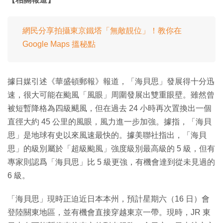
網民分享拍攝東京鐵塔「無敵靚位」！教你在
Google Maps 搵秘點
據日媒引述《華盛頓郵報》報道，「海貝思」發展得十分迅
速，很大可能在颱風「風眼」周圍發展出雙重眼壁。雖然曾
被短暫降格為四級颶風，但在過去 24 小時再次置換出一個
直徑大約 45 公里的風眼，風力進一步加強。據指，「海貝
思」是地球有史以來風速最快的。據美聯社指出，「海貝
思」的級別屬於「超級颱風」強度級別最高級的 5 級，但有
專家則認爲「海貝思」比 5 級更強，有機會達到從未見過的
6 級。
「海貝思」現時正迫近日本本州，預計星期六（16 日）會
登陸關東地區，並有機會直接穿越東京一帶。現時，JR 東