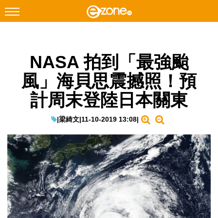
搜尋
NASA 拍到「最強颱
Facebook
Instagram
風」海貝思震撼照！預
科技焦點
計周末登陸日本關東
網絡生活
遊戲動漫
|
梁綺文
|
11-10-2019 13:08
|
教學評測
EduTech
IT Times
生成式AI與雲端應用
Enterprise Digital Transformation