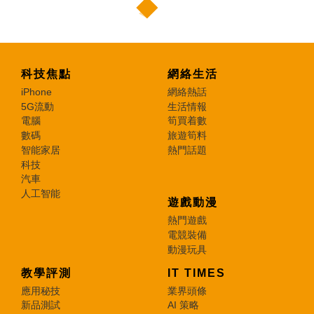
科技焦點
網絡生活
iPhone
網絡熱話
5G流動
生活情報
電腦
筍買着數
數碼
旅遊筍料
智能家居
熱門話題
科技
汽車
人工智能
遊戲動漫
熱門遊戲
電競裝備
動漫玩具
教學評測
IT TIMES
應用秘技
業界頭條
新品測試
AI 策略