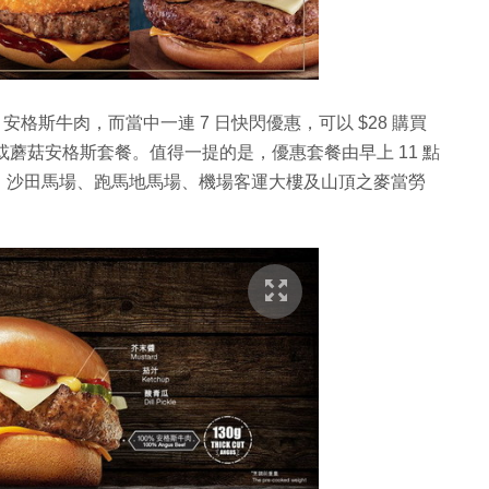
% 安格斯牛肉，而當中一連 7 日快閃優惠，可以 $28 購買
或蘑菇安格斯套餐。值得一提的是，優惠套餐由早上 11 點
、沙田馬場、跑馬地馬場、機場客運大樓及山頂之麥當勞