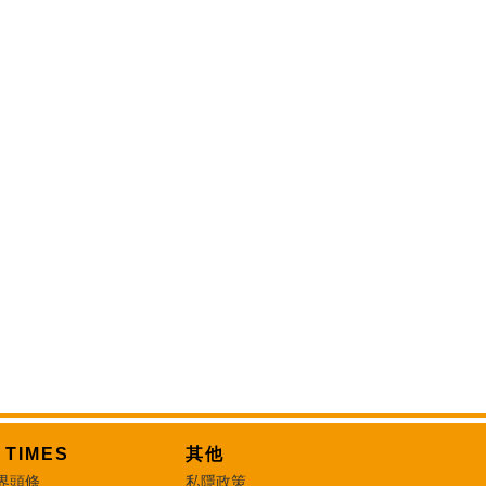
T TIMES
其他
界頭條
私隱政策