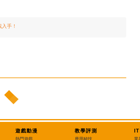
有找入手！
遊戲動漫
教學評測
I
熱門遊戲
應用秘技
業