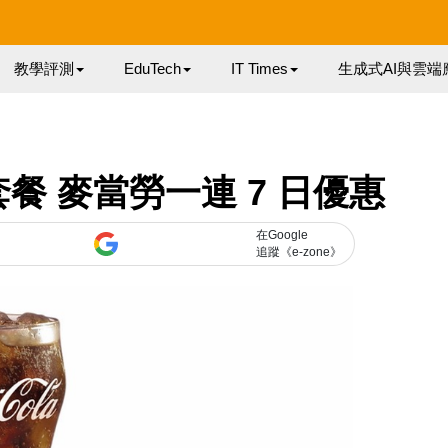
教學評測
EduTech
IT Times
生成式AI與雲端
餐 麥當勞一連 7 日優惠
在Google
追蹤《e-zone》