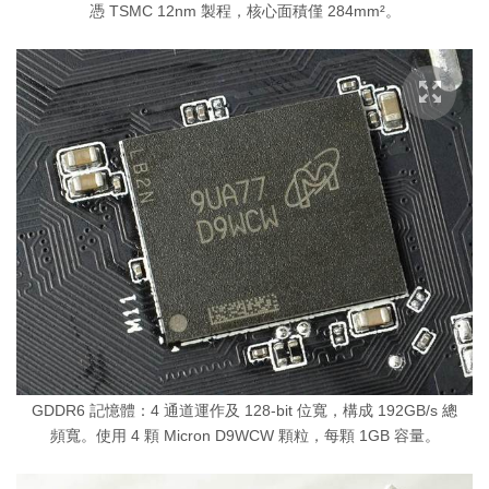
憑 TSMC 12nm 製程，核心面積僅 284mm²。
GDDR6 記憶體：4 通道運作及 128-bit 位寬，構成 192GB/s 總
頻寬。使用 4 顆 Micron D9WCW 顆粒，每顆 1GB 容量。