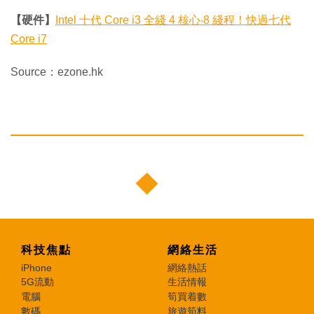
【硬件】
Intel 十代 Core i3 全綫 4 核心‧8 綫程！快過七代
Core i7
Source：ezone.hk
科技焦點
網絡生活
iPhone
網絡熱話
5G流動
生活情報
電腦
筍買着數
數碼
旅遊筍料