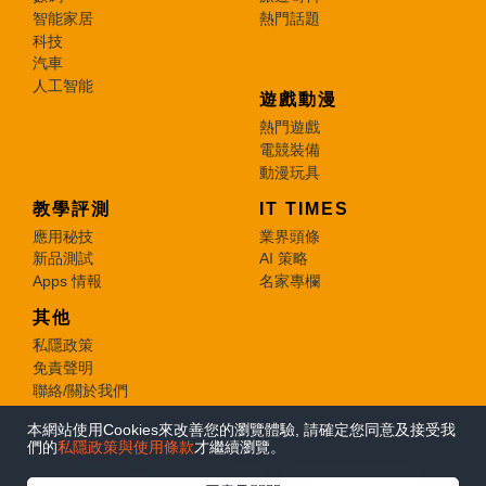
智能家居
熱門話題
科技
汽車
人工智能
遊戲動漫
熱門遊戲
電競裝備
動漫玩具
教學評測
IT TIMES
應用秘技
業界頭條
新品測試
AI 策略
Apps 情報
名家專欄
其他
私隱政策
免責聲明
聯絡/關於我們
本網站使用Cookies來改善您的瀏覽體驗, 請確定您同意及接受我
© 2026 e-zone. All Rights Reserved.
們的
私隱政策與使用條款
才繼續瀏覽。
在Google