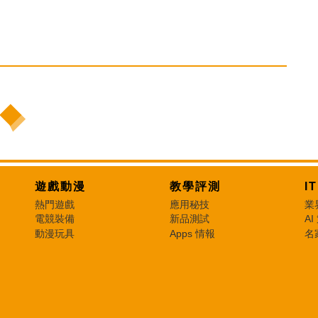
遊戲動漫
教學評測
I
熱門遊戲
應用秘技
業
電競裝備
新品測試
AI
動漫玩具
Apps 情報
名