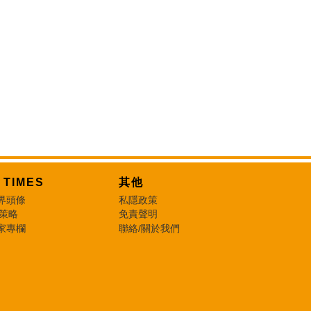
T TIMES
其他
界頭條
私隱政策
 策略
免責聲明
家專欄
聯絡/關於我們