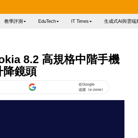
教學評測
EduTech
IT Times
生成式AI與雲端
okia 8.2 高規格中階手機
升降鏡頭
在Google
追蹤《e-zone》