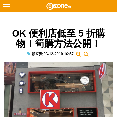
搜尋
OK 便利店低至 5 折購
Facebook
Instagram
物！筍購方法公開！
科技焦點
網絡生活
|
賴立賢
|
06-12-2019 16:57
|
遊戲動漫
教學評測
EduTech
IT Times
生成式AI與雲端應用
Enterprise Digital Transformation