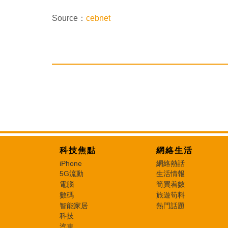
Source：
cebnet
科技焦點
網絡生活
iPhone
網絡熱話
5G流動
生活情報
電腦
筍買着數
數碼
旅遊筍料
智能家居
熱門話題
科技
汽車