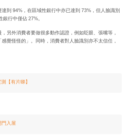
到 94%，在區域性銀行中亦已達到 73%，但人臉識別
銀行中僅佔 27%。
慢，另外消費者要做很多動作認證，例如眨眼、張嘴等，
「感覺怪怪的」。同時，消費者對人臉識別亦不太信任，
實測【有片睇】
開門入屋