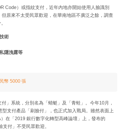
R Code）或指紋支付，近年內地亦開始使用人臉識別
，但原來不太受民眾歡迎，在華南地區不廣泛之餘，調查
分。
技術
私隱洩露等
 5000 張
付」系統，分別名為「蜻蜓」及「青蛙」。今年10月，
慧型支付產品「刷臉付」，也正式加入戰局。雖然表面上
）在「2019 銀行數字化轉型高峰論壇」上，發布的
刷臉支付」不受民眾歡迎。