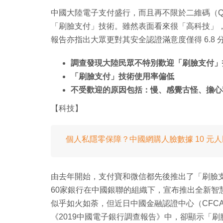
中國大陸電子支付盛行，而且再不限於二維碼（Q
「刷臉支付」技術。雖然表面看來很「高科技」
報告亦指出大眾更對其安全認證滿意度僅得 6.8 
調查發現大陸民眾不特別歡迎「刷臉支付」
「刷臉支付」技術使用率偏低
不受歡迎的原因包括：慢、感覺古怪、擔心
【科技】
個人私隱零保障？中國網購人臉數據 10 元人民幣
由去年開始，支付寶和微信都先後推出了「刷臉支
60家銀行在中國銀聯的組織下，宣布推出全新智
似乎如火如荼，但近日中國金融認證中心（CFCA
《2019中國電子銀行調查報告》中，卻顯示「