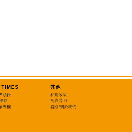
T TIMES
其他
界頭條
私隱政策
 策略
免責聲明
家專欄
聯絡/關於我們