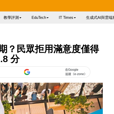
教學評測
EduTech
IT Times
生成式AI與雲端
期？民眾拒用滿意度僅得
6.8 分
在Google
追蹤《e-zone》