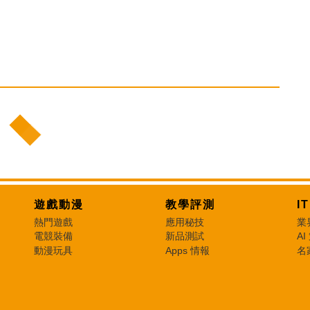
遊戲動漫
教學評測
I
熱門遊戲
應用秘技
業
電競裝備
新品測試
AI
動漫玩具
Apps 情報
名