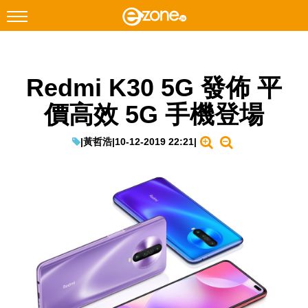
搜尋
Redmi K30 5G 發佈 平
Facebook
Instagram
價高效 5G 手機登場
科技焦點
網絡生活
|
黃哲浩
|
10-12-2019 22:21
|
遊戲動漫
教學評測
EduTech
IT Times
生成式AI與雲端應用
Enterprise Digital Transformation