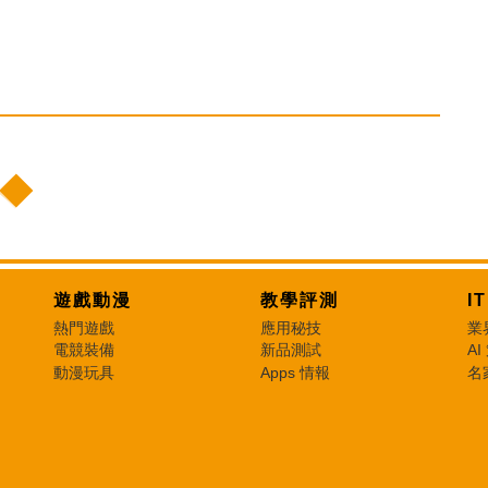
遊戲動漫
教學評測
I
熱門遊戲
應用秘技
業
電競裝備
新品測試
AI
動漫玩具
Apps 情報
名