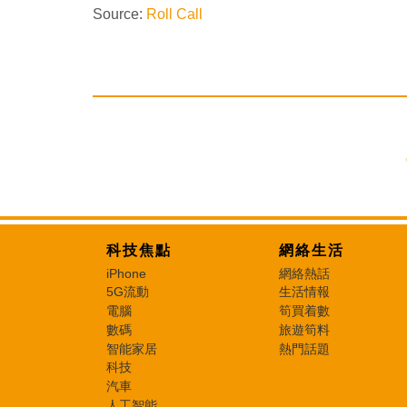
Source:
Roll Call
科技焦點
網絡生活
iPhone
網絡熱話
5G流動
生活情報
電腦
筍買着數
數碼
旅遊筍料
智能家居
熱門話題
科技
汽車
人工智能