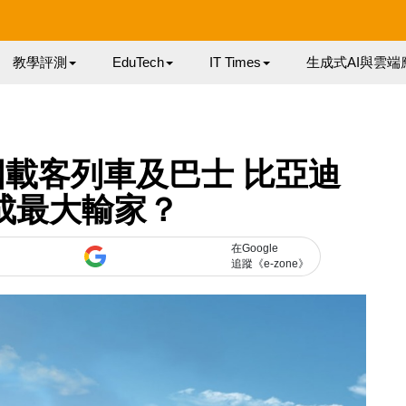
教學評測
EduTech
IT Times
生成式AI與雲端
載客列車及巴士 比亞迪
或成最大輸家？
在Google
追蹤《e-zone》