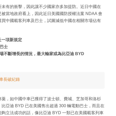
所未有的衝擊，因此讓不少國家亦多加提防。近日中國在
被當地政府看上，因此近日美國國防授權法案 NDAA 會
購買中國載客列車及巴士，試圖減低中國在相關市場佔有
及一項新規定
巴士
場不斷增長的情況，最大輸家或為比亞迪 BYD
米車長破紀錄
杯羹，如中國中車已獲得了波士頓、費城、芝加哥和洛杉
迪 BYD 已在美國售出超過 300 輛電動巴士，而且在
夠立法成功的話，像比亞迪 BYD 一類已在美國載客列車