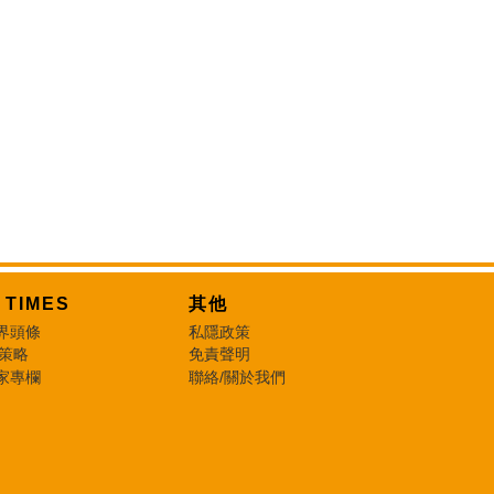
T TIMES
其他
界頭條
私隱政策
 策略
免責聲明
家專欄
聯絡/關於我們