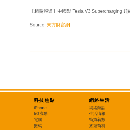
【相關報道】中國製 Tesla V3 Supercharging
Source:
東方財富網
科技焦點
網絡生活
iPhone
網絡熱話
5G流動
生活情報
電腦
筍買着數
數碼
旅遊筍料