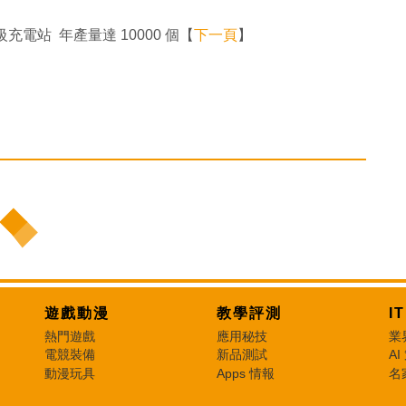
 超級充電站 年產量達 10000 個【
下一頁
】
遊戲動漫
教學評測
I
熱門遊戲
應用秘技
業
電競裝備
新品測試
AI
動漫玩具
Apps 情報
名