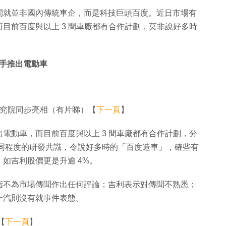
間就並非國內傳統車企，而是科技巨頭百度。近日市場有
目前百度與以上 3 間車廠都有合作計劃，莫非說好多時
手推出電動車
研究院同步亮相（有片睇）【
下一頁
】
電動車，而目前百度與以上 3 間車廠都有合作計劃，分
達成不同程度的研發共識，令說好多時的「百度造車」，確些有
如吉利股價更是升逾 4%。
指不為市場傳聞作出任何評論；吉利表示對傳聞不熟悉；
一汽則沒有就事件表態。
【
下一頁
】