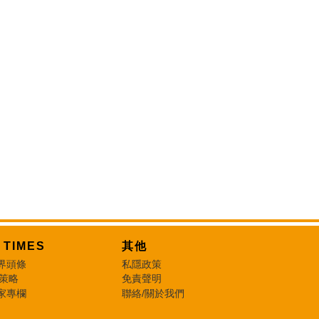
T TIMES
其他
界頭條
私隱政策
 策略
免責聲明
家專欄
聯絡/關於我們