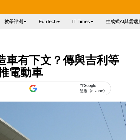
教學評測
EduTech
IT Times
生成式AI與雲端
造車有下文？傳與吉利等
推電動車
在Google
追蹤《e-zone》