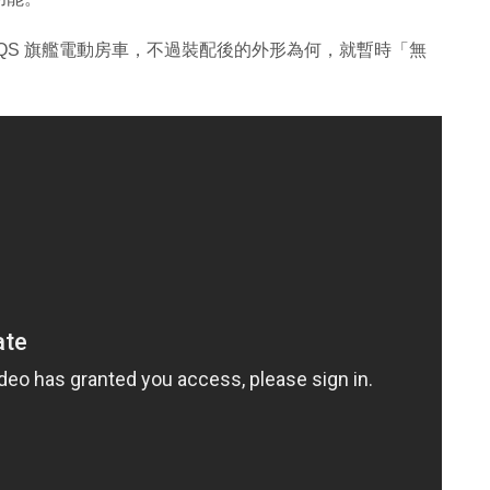
推出的 EQS 旗艦電動房車，不過裝配後的外形為何，就暫時「無