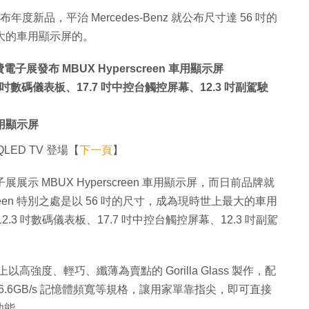
新品，平治 Mercedes-Benz 就公布尺寸達 56 吋的
上最大的車用顯示屏的。
消費電子展發布 MBUX Hyperscreen 車用顯示屏
 吋數碼儀表板、17.7 吋中控台觸控屏幕、12.3 吋副駕駛
用顯示屏
QLED TV 登場【
下一頁
】
電子展展示 MBUX Hyperscreen 車用顯示屏，而日前品牌就
reen 特別之處是以 56 吋的尺寸，成為現時世上最大的車用
3 吋數碼儀表板、17.7 吋中控台觸控屏幕、12.3 吋副駕
用上以高強度、輕巧、纖薄為賣點的 Gorilla Glass 製作，配
、46.6GB/s 記憶體頻寬等規格，讓用家單靠指尖，即可直接
功能。