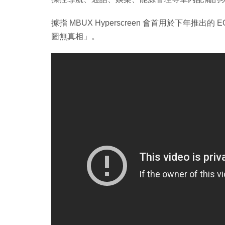
據指 MBUX Hyperscreen 會首用於下年
圖無真相」。