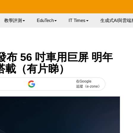
教學評測
EduTech
IT Times
生成式AI與雲端
治發布 56 吋車用巨屏 明年
先搭載（有片睇）
在Google
追蹤《e-zone》