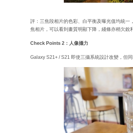
評：三焦段相片的色彩、白平衡及曝光值均統一，效
焦相片，可以看到畫質明顯下降，綫條亦稍欠銳
Check Points 2：人像攝力
Galaxy S21+ / S21 即使三攝系統設計