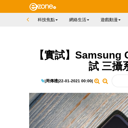
科技焦點
網絡生活
遊戲動漫
【實試】Samsung G
試 三攝
|
周傳禮
|
22-01-2021 00:00
|