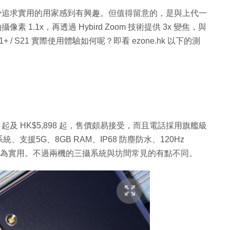
格不俗，讓不少追求實用的用家感到有興趣。但值得留意的，是與上代一
 萬拍攝像素 1.1x，再透過 Hybird Zoom 技術提供 3x 變焦，與
 S21 實際使用體驗如何呢？即看 ezone.hk 以下的測
K$7,598 起及 HK$5,898 起，售價頗易接受，而且電話採用旗艦級
三攝系統、支援5G、8GB RAM、IP68 防塵防水、120Hz
，頗為實用。不過兩機的三攝系統與坊間常見的有點不同。