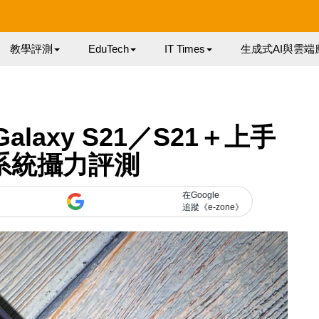
教學評測
EduTech
IT Times
生成式AI與雲端
alaxy S21／S21＋上手
系統攝力評測
在Google
追蹤《e-zone》