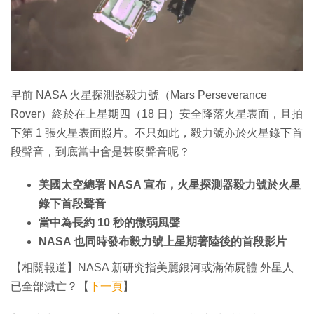
早前 NASA 火星探測器毅力號（Mars Perseverance
Rover）終於在上星期四（18 日）安全降落火星表面，且拍
下第 1 張火星表面照片。不只如此，毅力號亦於火星錄下首
段聲音，到底當中會是甚麼聲音呢？
美國太空總署 NASA 宣布，火星探測器毅力號於火星
錄下首段聲音
當中為長約 10 秒的微弱風聲
NASA 也同時發布毅力號上星期著陸後的首段影片
【相關報道】NASA 新研究指美麗銀河或滿佈屍體 外星人
已全部滅亡？【
下一頁
】