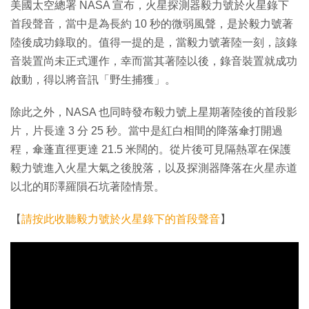
美國太空總署 NASA 宣布，火星探測器毅力號於火星錄下
首段聲音，當中是為長約 10 秒的微弱風聲，是於毅力號著
陸後成功錄取的。值得一提的是，當毅力號著陸一刻，該錄
音裝置尚未正式運作，幸而當其著陸以後，錄音裝置就成功
啟動，得以將音訊「野生捕獲」。
除此之外，NASA 也同時發布毅力號上星期著陸後的首段影
片，片長達 3 分 25 秒。當中是紅白相間的降落傘打開過
程，傘蓬直徑更達 21.5 米闊的。從片後可見隔熱罩在保護
毅力號進入火星大氣之後脫落，以及探測器降落在火星赤道
以北的耶澤羅隕石坑著陸情景。
【
請按此收聽毅力號於火星錄下的首段聲音
】