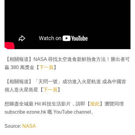
【相關報道】NASA 尋找太空進食新鮮熱食方法！勝出者可
贏 380 萬獎金【
下一頁
】
【相關報道】「天問一號」成功進入火星軌道 成為中國首
個人造火星衛星【
下一頁
】
想睇盡全城最 Hit 科技生活影片，請即【
按此
】瀏覽同埋
subscribe ezone.hk 嘅 YouTube channel。
Source:
NASA