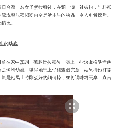
近日台灣一名女子煮拉麵後，在麵上灑上辣椒粉，誰料卻
更驚現整瓶辣椒粉內全是活生生的幼蟲，令人毛骨悚然。
此情況。
生的幼蟲
自己日前在家中烹調一碗豚骨拉麵後，灑上一些辣椒粉準備進
為是蟑螂幼蟲，嚇得她馬上仔細查個究竟。結果待她打開
。於是她馬上將剛煮好的麵倒掉，並將調味粉丟棄，直言