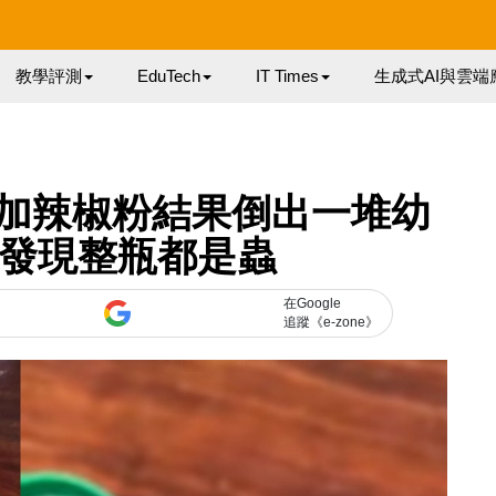
教學評測
EduTech
IT Times
生成式AI與雲端
加辣椒粉結果倒出一堆幼
潰發現整瓶都是蟲
在Google
追蹤《e-zone》