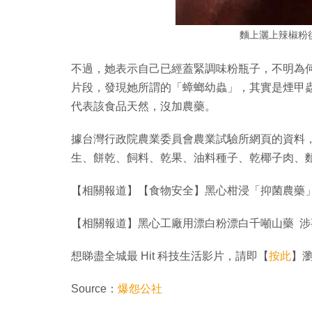
麵上灑上辣椒粉
不過，她表示自己已經蓋緊調味粉瓶子，不明為
片段，發現她所謂的「蟑螂幼蟲」，其實是煙甲
代表該食品天然，沒加農藥。
據台灣行政院農業委員會農業試驗所網頁的資料
生、餅乾、飼料、乾果、油料種子、乾椰子肉、
【相關報道】【食物安全】黑心柑浸「抑菌農藥」
【相關報道】黑心工廠用漂白粉漂白千噸山藥 
想睇盡全城最 Hit 科技生活影片，請即【
按此
】瀏覽
Source：
爆怨公社