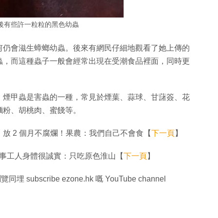
後有些許一粒粒的黑色幼蟲
何仍會滋生蟑螂幼蟲。後來有網民仔細地觀看了她上傳的
蟲，而這種蟲子一般會經常出現在受潮食品裡面，同時更
，煙甲蟲是害蟲的一種，常見於煙葉、蒜球、甘藷簽、花
麵粉、胡桃肉、蜜餞等。
放 2 個月不腐爛！果農：我們自己不會食【
下一頁
】
涉事工人身體很誠實：只吃原色淮山【
下一頁
】
同埋 subscribe ezone.hk 嘅 YouTube channel