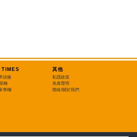
T TIMES
其他
界頭條
私隱政策
 策略
免責聲明
家專欄
聯絡/關於我們