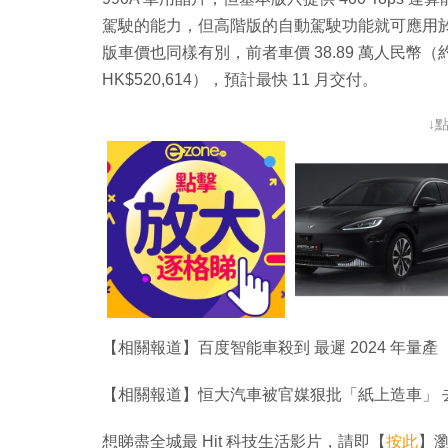
駕駛的能力，但高階版的自動駕駛功能就可應用
版車價也同樣有別，前者車價 38.89 萬人民幣（約 H
HK$520,614），預計最快 11 月交付。
↓
【相關報道】百度智能車殺到 最遲 2024 年量產
【相關報道】恒大汽車被官媒狠批「紙上造車」 去
想睇盡全城最 Hit 科技生活影片，請即【
按此
】瀏覽