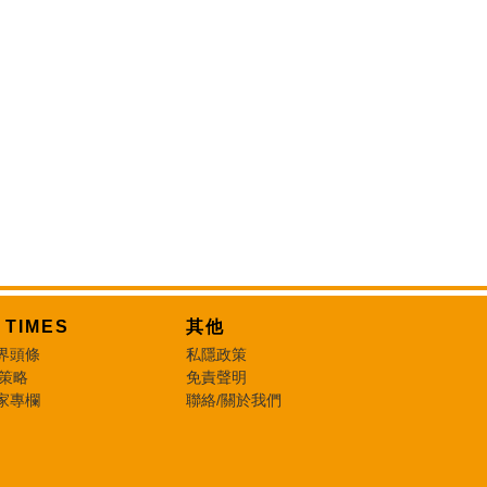
T TIMES
其他
界頭條
私隱政策
 策略
免責聲明
家專欄
聯絡/關於我們