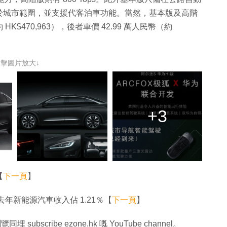
於城市範圍，並支援代客泊車功能。當然，基本版及高階
K$470,963），後者車價 42.99 萬人民幣（約
點擊圖片放大↓
+3
【
下一頁
】
年新能源汽車收入佔 1.21％【
下一頁
】
同埋 subscribe ezone.hk 嘅 YouTube channel。