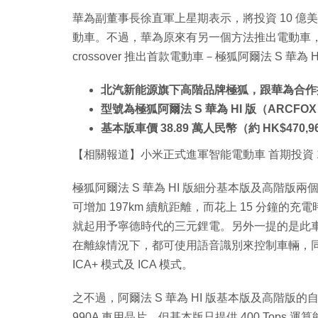
華為副董事長徐直軍上星期表示，將投資 10 
動車。不過，華為原來有另一個方法推出電動車
crossover 推出首款電動車－極狐阿爾法 S 華為 HI 
北汽新能源旗下高階品牌極狐，跟華為合作
型號為極狐阿爾法 S 華為 HI 版（ARCFOX Al
基本版車價 38.89 萬人民幣（約 HK$470,9
【相關報道】小米正式進軍智能電動車 首期投資 1
極狐阿爾法 S 華為 HI 版細分基本版及高階版
可增加 197km 續航距離，而花上 15 分鐘的
就起用予寧德時代的三元鋰電。另外一提的是此車
在離線情況下，都可使用語音識別來控制車輛，同時
ICA+ 模式及 ICA 模式。
之不過，阿爾法 S 華為 HI 版基本版及高階版的
990A 車用晶片，但基本版只提供 400 Tops 