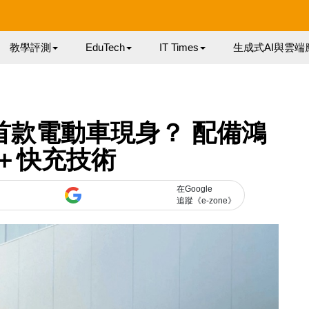
教學評測
EduTech
IT Times
生成式AI與雲端
首款電動車現身？ 配備鴻
S＋快充技術
在Google
追蹤《e-zone》