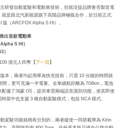
億美元研發自動駕駛和電動車技術，但就沒提品牌會否製造電
，就是跟北汽新能源旗下高階品牌極狐合作，於日前正式
版（ARCFOX Alpha S HI）。
推出首款電動車
pha S HI）
63）
00 億元人民幣【
下一頁
】
兩個版本，兩者均起用華為快充技術，只需 10 分鐘的時間就
充電時間，更可充滿一半電量。全車續航距離為 708km，電池
配備了鴻蒙 OS，提供車雲兩端語音識別功能，使其即使
當中也支援 3 種自動駕駛模式，包括 NCA 模式、
自動駕駛功能就稍有分別的，兩者縱使一同搭載華為 Kirin
運算能力，高階版則有 800 Tops。此外基本版只備在公路自動