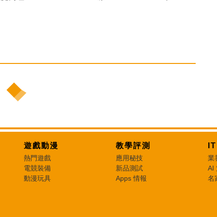
遊戲動漫
教學評測
I
熱門遊戲
應用秘技
業
電競裝備
新品測試
AI
動漫玩具
Apps 情報
名