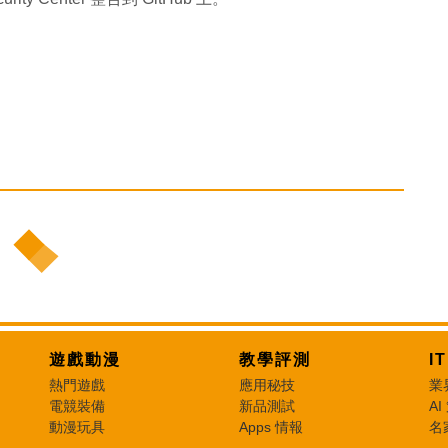
遊戲動漫
教學評測
I
熱門遊戲
應用秘技
業
電競裝備
新品測試
AI
動漫玩具
Apps 情報
名