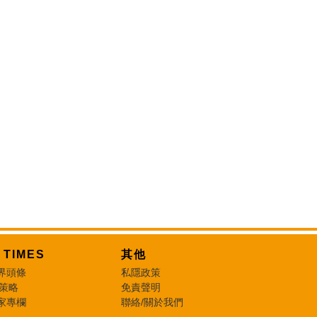
T TIMES
其他
界頭條
私隱政策
 策略
免責聲明
家專欄
聯絡/關於我們