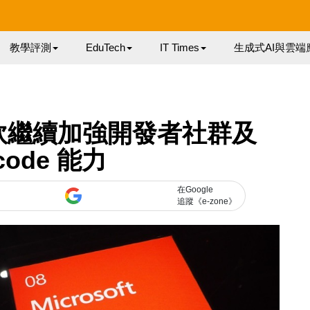
教學評測
EduTech
IT Times
生成式AI與雲端
1】微軟繼續加強開發者社群及
code 能力
在Google
追蹤《e-zone》