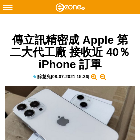
搜尋
傳立訊精密成 Apple 第
Facebook
Instagram
二大代工廠 接收近 40％
科技焦點
iPhone 訂單
網絡生活
遊戲動漫
|
徐慧兒
|
08-07-2021 15:36
|
教學評測
EduTech
IT Times
生成式AI與雲端應用
Enterprise Digital Transformation