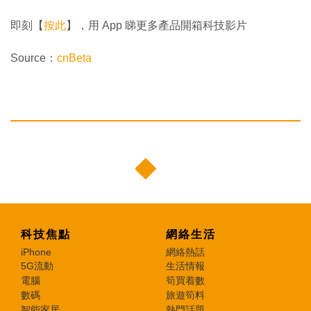
即刻【
按此
】，用 App 睇更多產品開箱科技影片
Source：
cnBeta
科技焦點
網絡生活
iPhone
網絡熱話
5G流動
生活情報
電腦
筍買着數
數碼
旅遊筍料
智能家居
熱門話題