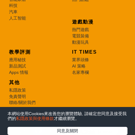
科技
汽車
人工智能
遊戲動漫
熱門遊戲
電競裝備
動漫玩具
教學評測
IT TIMES
應用秘技
業界頭條
新品測試
AI 策略
Apps 情報
名家專欄
其他
私隱政策
免責聲明
聯絡/關於我們
本網站使用Cookies來改善您的瀏覽體驗, 請確定您同意及接受我
© 2026 e-zone. All Rights Reserved.
們的
私隱政策與使用條款
才繼續瀏覽。
在Google
同意及關閉
追蹤《e-zone》