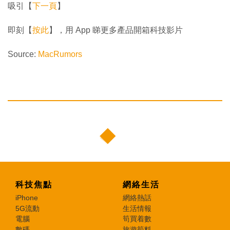
吸引【
下一頁
】
即刻【
按此
】，用 App 睇更多產品開箱科技影片
Source:
MacRumors
科技焦點
網絡生活
iPhone
網絡熱話
5G流動
生活情報
電腦
筍買着數
數碼
旅遊筍料