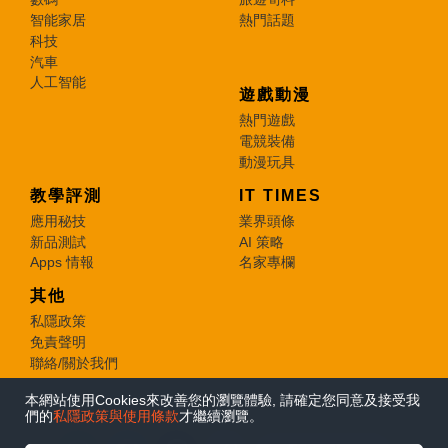
智能家居
熱門話題
科技
汽車
人工智能
遊戲動漫
熱門遊戲
電競裝備
動漫玩具
教學評測
IT TIMES
應用秘技
業界頭條
新品測試
AI 策略
Apps 情報
名家專欄
其他
私隱政策
免責聲明
聯絡/關於我們
本網站使用Cookies來改善您的瀏覽體驗, 請確定您同意及接受我
© 2026 e-zone. All Rights Reserved.
們的
私隱政策與使用條款
才繼續瀏覽。