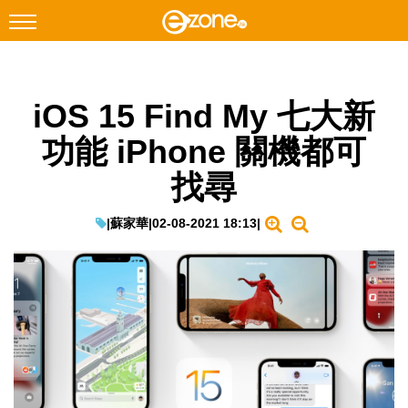
搜尋
iOS 15 Find My 七大新
Facebook
Instagram
功能 iPhone 關機都可
科技焦點
找尋
網絡生活
遊戲動漫
|
蘇家華
|
02-08-2021 18:13
|
教學評測
EduTech
IT Times
生成式AI與雲端應用
Enterprise Digital Transformation