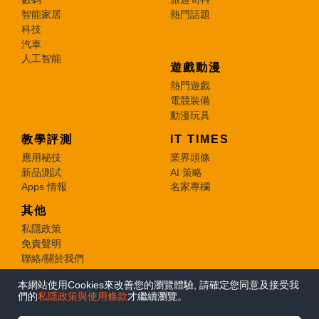
智能家居
熱門話題
科技
汽車
人工智能
遊戲動漫
熱門遊戲
電競裝備
動漫玩具
教學評測
IT TIMES
應用秘技
業界頭條
新品測試
AI 策略
Apps 情報
名家專欄
其他
私隱政策
免責聲明
聯絡/關於我們
本網站使用Cookies來改善您的瀏覽體驗, 請確定您同意及接受我
© 2026 e-zone. All Rights Reserved.
們的
私隱政策與使用條款
才繼續瀏覽。