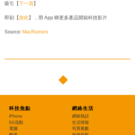
吸引【
下一頁
】
即刻【
按此
】，用 App 睇更多產品開箱科技影片
Source:
MacRumors
科技焦點
網絡生活
iPhone
網絡熱話
5G流動
生活情報
電腦
筍買着數
數碼
旅遊筍料