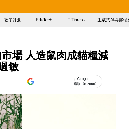
教學評測
EduTech
IT Times
生成式AI與雲端
市場 人造鼠肉成貓糧減
過敏
在Google
追蹤《e-zone》