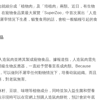
肉就細分成「植物肉」及「培植肉」兩類。近日，有生物
寵物食品業最大展覽「SuperZoo」中首次展出「人造
無菌及無屠宰情況下生產，貓隻食用的話，會較一般貓糧引起的食
品
研發了一款人造鼠肉並將其製成寵物食品。據報道指，人造鼠肉需先
生物反應器，一直給予營養至長成肉類。Because
ium），可以做到不屠宰任何動物情況下，培養幼鼠組織。而且
藥，對老鼠無害。
麻籽、豆豉、味噌等植物成分，同時並加入益生菌和營養
表示現時可以在官網上預購人造鼠肉餅乾，預計會於年底