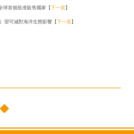
全球首個批准販售國家【
下一頁
】
出 望可減對海洋生態影響【
下一頁
】