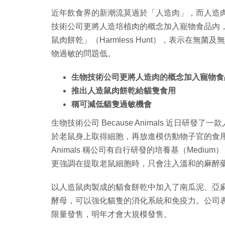
近年飲食界的新潮流莫過於「人造肉」，而人造
技術公司更將人造培植肉的概念加入寵物食品內，在
鼠肉餅乾」（Harmless Hunt），表示在
物過敏的問題低。
生物技術公司更將人造肉的概念加入寵物食
推出人造鼠肉餅乾給貓隻食用
稱可減低貓隻過敏機會
生物技術公司 Because Animals 近日
於老鼠身上取得細胞，再放進模仿動物子官的食用級
Animals 稱公司有自行研發的培養基（Med
更強調在提取老鼠細胞時，只會注入溫和的麻醉
以人造鼠肉製成的貓食餅乾中加入了南瓜泥、亞
酵母，可以強化貓隻的消化系統和免疫力。公司
限量發售，明年才會大規模發售。