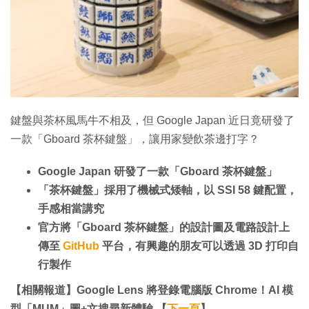
特集
鍵盤與茶杯風馬牛不相及，但 Google Japan 近日竟研發了
一款「Gboard 茶杯鍵盤」，讓用家變飲茶邊打字？
Google Japan 研發了一款「Gboard 茶杯鍵盤」
「茶杯鍵盤」採用了機械式矮軸，以 SSI 58 鍵配置，
手感相當講究
官方將「Gboard 茶杯鍵盤」的設計圖及電路設計上
傳至
GitHub
平台，有興趣的朋友可以透過 3D 打印自
行製作
【相關報道】Google Lens 將登錄電腦版 Chrome！AI 模
型「MUM」圖+文搜尋新體驗 【
下一頁
】