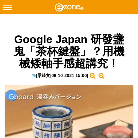
搜尋
Google Japan 研發盞
Facebook
Instagram
鬼「茶杯鍵盤」？用機
科技焦點
械矮軸手感超講究！
網絡生活
遊戲動漫
|
梁綺文
|
06-10-2021 15:00
|
教學評測
EduTech
IT Times
生成式AI與雲端應用
Enterprise Digital Transformation