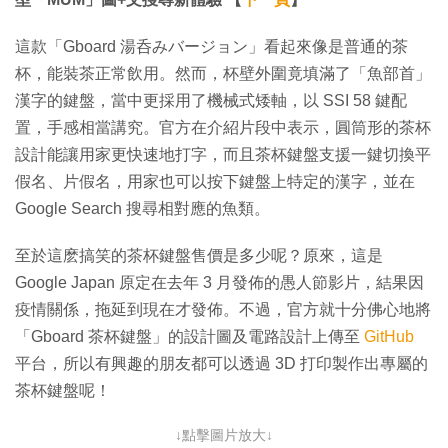
這款「Gboard 湯呑みバージョン」看起來像是普通的茶
杯，能裝茶正常飲用。然而，杯壁外圍竟填滿了「魚部首」
漢字的鍵盤，當中更採用了機械式矮軸，以 SSI 58 鍵配
置，手感相當講究。官方在介紹片段中表示，圓筒形的茶杯
設計能讓用家更快速地打字，而且茶杯鍵盤支援一鍵切換平
假名、片假名，用家也可以按下鍵盤上特定的漢字，並在
Google Search 搜尋相對應的魚類。
至於這麽搞笑的茶杯鍵盤售價是多少呢？原來，這是
Google Japan 原定在去年 3 月發佈的愚人節影片，結果因
疫情關係，拖延到現在才發佈。不過，官方就十分佛心地將
「Gboard 茶杯鍵盤」的設計圖及電路設計上傳至
GitHub
平台，所以有興趣的朋友都可以透過 3D 打印製作出專屬的
茶杯鍵盤呢！
↓點擊圖片放大↓