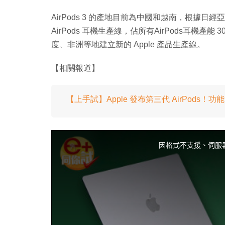
AirPods 3 的產地目前為中國和越南，根據日經
AirPods 耳機生產線，佔所有AirPods耳機產
度、非洲等地建立新的 Apple 產品生產線。
【相關報道】
【上手試】Apple 發布第三代 AirPods
T
h
i
因格式不支援、伺服
s
i
s
a
m
o
d
a
l
w
i
n
d
o
w
.