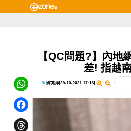
【QC問題?】內地網民
差! 指越
|
何兆洋
|
29-10-2021 17:18
|
WhatsApp
Facebook