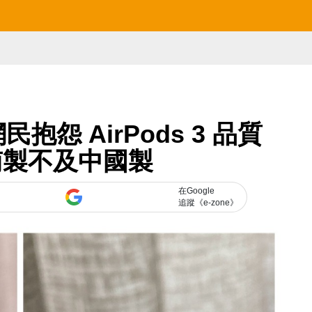
抱怨 AirPods 3 品質
南製不及中國製
在Google
追蹤《e-zone》