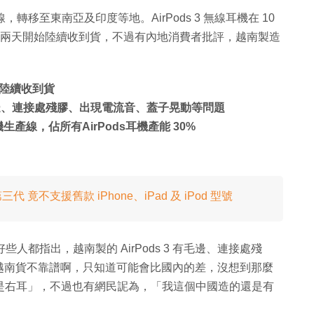
，轉移至東南亞及印度等地。AirPods 3 無線耳機在 10
在這兩天開始陸續收到貨，不過有內地消費者批評，越南製造
陸續收到貨
 有毛邊、連接處殘膠、出現電流音、蓋子晃動等問題
耳機生產線，佔所有AirPods耳機產能 30%
三代 竟不支援舊款 iPhone、iPad 及 iPod 型號
，好些人都指出，越南製的 AirPods 3 有毛邊、連接處殘
越南貨不靠譜啊，只知道可能會比國內的差，沒想到那麼
都是右耳」，不過也有網民䛏為，「我這個中國造的還是有