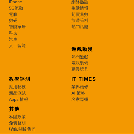
iPhone
網絡熱話
5G流動
生活情報
電腦
筍買着數
數碼
旅遊筍料
智能家居
熱門話題
科技
汽車
人工智能
遊戲動漫
熱門遊戲
電競裝備
動漫玩具
教學評測
IT TIMES
應用秘技
業界頭條
新品測試
AI 策略
Apps 情報
名家專欄
其他
私隱政策
免責聲明
聯絡/關於我們