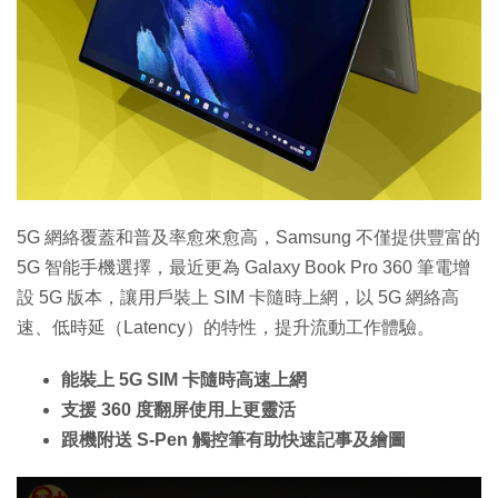
5G 網絡覆蓋和普及率愈來愈高，Samsung 不僅提供豐富的
5G 智能手機選擇，最近更為 Galaxy Book Pro 360 筆電增
設 5G 版本，讓用戶裝上 SIM 卡隨時上網，以 5G 網絡高
速、低時延（Latency）的特性，提升流動工作體驗。
能裝上 5G SIM 卡隨時高速上網
支援 360 度翻屏使用上更靈活
跟機附送 S-Pen 觸控筆有助快速記事及繪圖
T
h