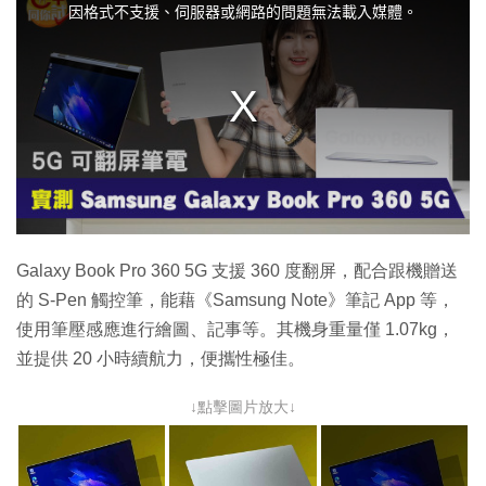
i
因格式不支援、伺服器或網路的問題無法載入媒體。
s
i
s
a
m
o
d
a
l
w
i
n
d
o
w
.
Galaxy Book Pro 360 5G 支援 360 度翻屏，配合跟機贈送
的 S-Pen 觸控筆，能藉《Samsung Note》筆記 App 等，
使用筆壓感應進行繪圖、記事等。其機身重量僅 1.07kg，
並提供 20 小時續航力，便攜性極佳。
↓點擊圖片放大↓