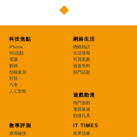
科技焦點
網絡生活
iPhone
網絡熱話
5G流動
生活情報
電腦
筍買着數
數碼
旅遊筍料
智能家居
熱門話題
科技
汽車
人工智能
遊戲動漫
熱門遊戲
電競裝備
動漫玩具
教學評測
IT TIMES
應用秘技
業界頭條