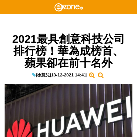
2021最具創意科技公司
排行榜！華為成榜首、
蘋果卻在前十名外
|
徐慧兒
|
13-12-2021 14:41
|