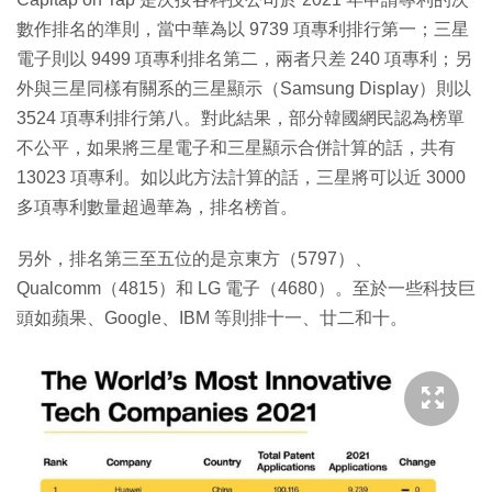
數作排名的準則，當中華為以 9739 項專利排行第一；三星
電子則以 9499 項專利排名第二，兩者只差 240 項專利；另
外與三星同樣有關系的三星顯示（Samsung Display）則以
3524 項專利排行第八。對此結果，部分韓國網民認為榜單
不公平，如果將三星電子和三星顯示合併計算的話，共有
13023 項專利。如以此方法計算的話，三星將可以近 3000
多項專利數量超過華為，排名榜首。
另外，排名第三至五位的是京東方（5797）、
Qualcomm（4815）和 LG 電子（4680）。至於一些科技巨
頭如蘋果、Google、IBM 等則排十一、廿二和十。