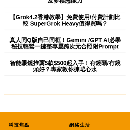
及多模態能力
【Grok4.2香港教學】免費使用/付費計劃比
較 SuperGrok Heavy值得買嗎？
真人同Q版自己同框！Gemini /GPT AI必學
秘技輕鬆一鍵整專屬跨次元合照附Prompt
智能眼鏡推薦5款$500起入手！有鏡頭/冇鏡
頭好？專家教你揀啱心水
科技焦點
網絡生活