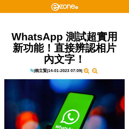
WhatsApp 測試超實用
新功能！直接辨認相片
內文字！
|
賴立賢
|
14-01-2023 07:09
|