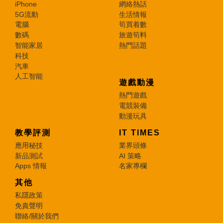
iPhone
網絡熱話
5G流動
生活情報
電腦
筍買着數
數碼
旅遊筍料
智能家居
熱門話題
科技
汽車
人工智能
遊戲動漫
熱門遊戲
電競裝備
動漫玩具
教學評測
IT TIMES
應用秘技
業界頭條
新品測試
AI 策略
Apps 情報
名家專欄
其他
私隱政策
免責聲明
聯絡/關於我們