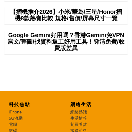
【摺機推介2026】小米/華為/三星/Honor摺
機8款熱賣比較 規格/售價/屏幕尺寸一覽
Google Gemini好用嗎？香港Gemini免VPN
寫文/整圖/找資料返工好用工具！睇清免費/收
費版差異
科技焦點
網絡生活
iPhone
網絡熱話
5G流動
生活情報
電腦
筍買着數
數碼
旅遊筍料