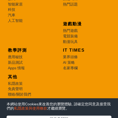
智能家居
熱門話題
科技
汽車
人工智能
遊戲動漫
熱門遊戲
電競裝備
動漫玩具
教學評測
IT TIMES
應用秘技
業界頭條
新品測試
AI 策略
Apps 情報
名家專欄
其他
私隱政策
免責聲明
聯絡/關於我們
本網站使用Cookies來改善您的瀏覽體驗, 請確定您同意及接受我
© 2026 e-zone. All Rights Reserved.
們的
私隱政策與使用條款
才繼續瀏覽。
在Google