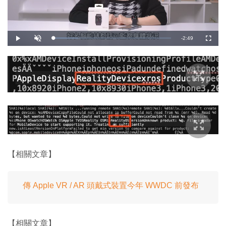
剩
-
2:49
載
播
開
全
入
放
啟
螢
完
音
幕
餘
畢
效
:
2
時
1
.
3
間
0
%
【相關文章】
傳 Apple VR / AR 頭戴式裝置今年 WWDC 前發布
【相關文章】