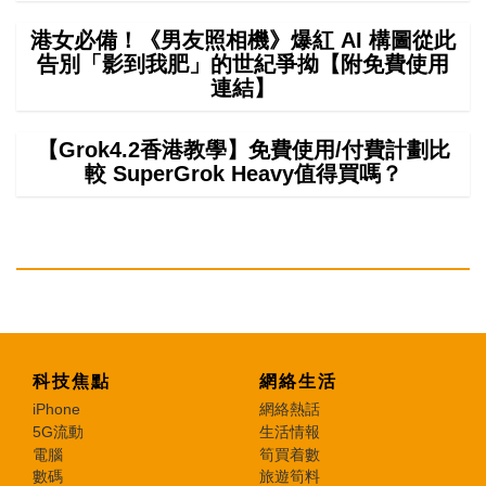
港女必備！《男友照相機》爆紅 AI 構圖從此
告別「影到我肥」的世紀爭拗【附免費使用
連結】
【Grok4.2香港教學】免費使用/付費計劃比
較 SuperGrok Heavy值得買嗎？
科技焦點
網絡生活
iPhone
網絡熱話
5G流動
生活情報
電腦
筍買着數
數碼
旅遊筍料