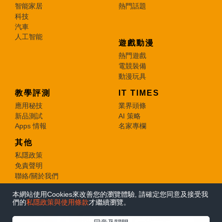
智能家居
熱門話題
科技
汽車
人工智能
遊戲動漫
熱門遊戲
電競裝備
動漫玩具
教學評測
IT TIMES
應用秘技
業界頭條
新品測試
AI 策略
Apps 情報
名家專欄
其他
私隱政策
免責聲明
聯絡/關於我們
本網站使用Cookies來改善您的瀏覽體驗, 請確定您同意及接受我
© 2026 e-zone. All Rights Reserved.
們的
私隱政策與使用條款
才繼續瀏覽。
在Google