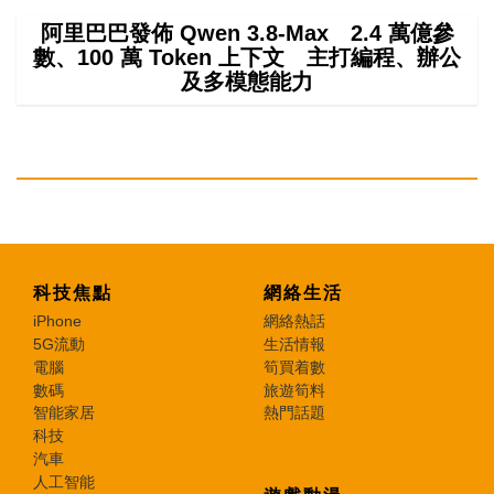
阿里巴巴發佈 Qwen 3.8-Max 2.4 萬億參
數、100 萬 Token 上下文 主打編程、辦公
及多模態能力
科技焦點
網絡生活
iPhone
網絡熱話
5G流動
生活情報
電腦
筍買着數
數碼
旅遊筍料
智能家居
熱門話題
科技
汽車
人工智能