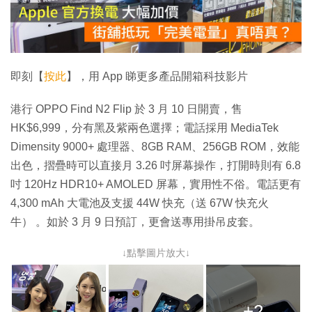
放
影
片
即刻【
按此
】，用 App 睇更多產品開箱科技影片
港行 OPPO Find N2 Flip 於 3 月 10 日開賣，售
HK$6,999，分有黑及紫兩色選擇；電話採用 MediaTek
Dimensity 9000+ 處理器、8GB RAM、256GB ROM，效能
出色，摺疊時可以直接月 3.26 吋屏幕操作，打開時則有 6.8
吋 120Hz HDR10+ AMOLED 屏幕，實用性不俗。電話更有
4,300 mAh 大電池及支援 44W 快充（送 67W 快充火
牛） 。如於 3 月 9 日預訂，更會送專用掛吊皮套。
↓點擊圖片放大↓
+2