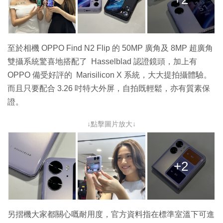
至於相機 OPPO Find N2 Flip 的 50MP 廣角及 8MP 超廣角
雙攝系統驚喜地搭配了 Hasselblad 認證鏡頭，加上有
OPPO 備受好評的 Marisilicon X 系統，大大提拍攝體驗。
而且只要配合 3.26 吋特大外屏，自拍既輕鬆，亦有質素保
證。
↓點擊圖片放大↓
+2
另摺機大家都關心嘅耐用度，官方資料指在標準室溫下可進