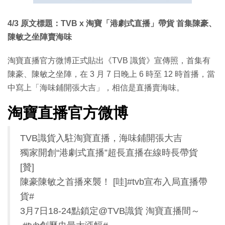
4/3 原文標題：TVB x 淘寶「港劇式直播」帶貨 首集陳豪、
陳敏之坐陣賣海味
淘寶直播官方微博正式貼出《TVB 識貨》宣傳照，首集有
陳豪、陳敏之坐陣，在 3 月 7 日晚上 6 時至 12 時首播，當
中寫上「海味鋪開張大吉」，相信是直播賣海味。
淘寶直播官方微博
TVB識貨入駐淘寶直播，海味鋪開張大吉
獨家開創“港劇式直播”超長直播在線時長帶貨
[贊]
陳豪陳敏之首播來襲！ [哇]#tvb宣布入局直播帶
貨#
3月7日18-24點鎖定@TVB識貨 淘寶直播間～