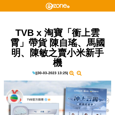
TVB x 淘寶「衝上雲
霄」帶貨 陳自瑤、馬國
明、陳敏之賣小米新手
機
|
|
30-03-2023 13:25
|