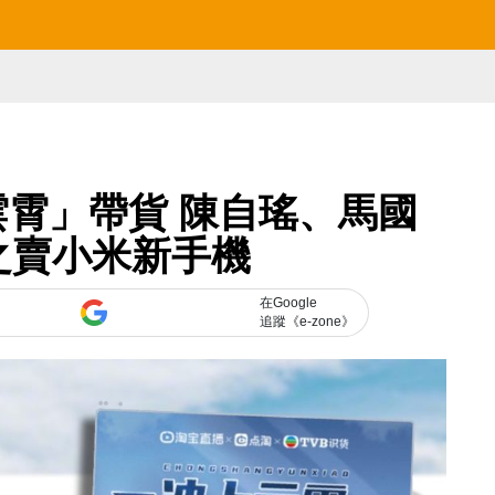
上雲霄」帶貨 陳自瑤、馬國
之賣小米新手機
在Google
追蹤《e-zone》