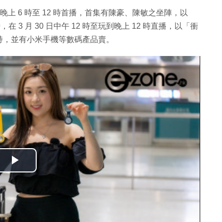
 日晚上 6 時至 12 時首播，首集有陳豪、陳敏之坐陣，以
在 3 月 30 日中午 12 時至玩到晚上 12 時直播，以「衝
持，並有小米手機等數碼產品賣。
播
放
影