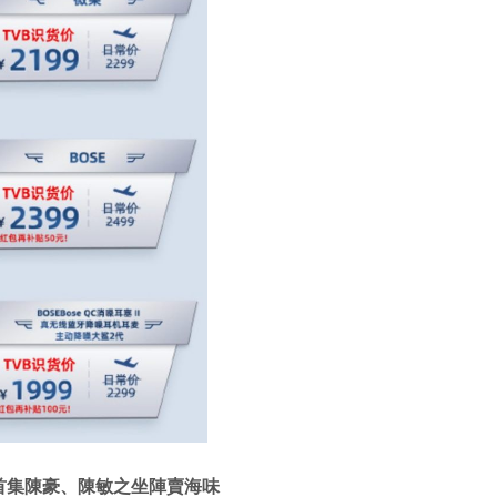
貨 首集陳豪、陳敏之坐陣賣海味