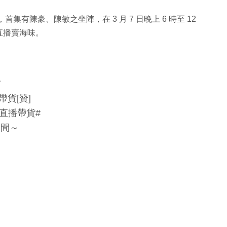
集有陳豪、陳敏之坐陣，在 3 月 7 日晚上 6 時至 12
直播賣海味。
吉
貨[贊]
局直播帶貨#
播間～