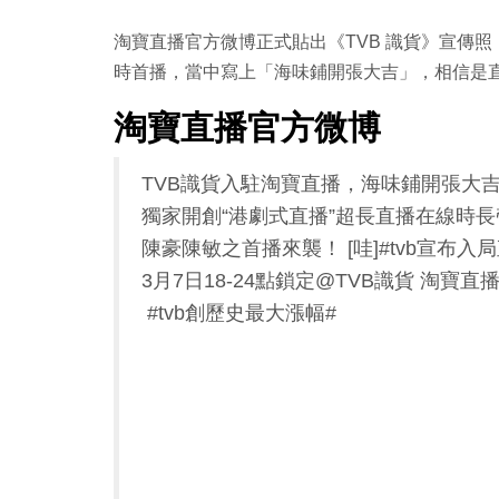
淘寶直播官方微博正式貼出《TVB 識貨》宣傳照，首
時首播，當中寫上「海味鋪開張大吉」，相信是
淘寶直播官方微博
TVB識貨入駐淘寶直播，海味鋪開張大
獨家開創“港劇式直播”超長直播在線時長帶
陳豪陳敏之首播來襲！ [哇]#tvb宣布入
3月7日18-24點鎖定@TVB識貨 淘寶直
#tvb創歷史最大漲幅# ​​​