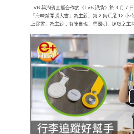
TVB 與淘寶直播合作的《TVB 識貨》於 3 月 7
「海味鋪開張大吉」為主題。第 2 集玩足 12 小時，
上雲霄」為主題，有陳自瑤、馬國明、陳敏之主