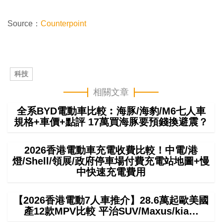
Source：
Counterpoint
科技
相關文章
全系BYD電動車比較︰海豚/海豹/M6七人車
規格+車價+點評 17萬買海豚要預錢換避震？
2026香港電動車充電收費比較！中電/港
燈/Shell/領展/政府停車場付費充電站地圖+慢
中快速充電費用
【2026香港電動7人車推介】28.6萬起歐美國
產12款MPV比較 平治SUV/Maxus/kia…