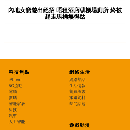
內地女窮遊出絕招 唔租酒店瞓機場廁所 終被
趕走馬桶無得踎
科技焦點
網絡生活
iPhone
網絡熱話
5G流動
生活情報
電腦
筍買着數
數碼
旅遊筍料
智能家居
熱門話題
科技
汽車
人工智能
遊戲動漫