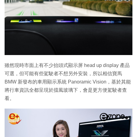
雖然現時市面上有不少抬頭式顯示屏 head up display 產品
可選，但可能有些駕駛者不想另外安裝，所以相信寶馬
BMW 新發布的車用顯示系統 Panoramic Vision，基於其能
將行車資訊全都呈現於擋風玻璃下，會是更方便駕駛者查
看。