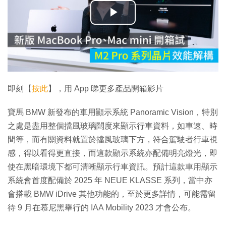
播
放
影
片
即刻【
按此
】，用 App 睇更多產品開箱影片
寶馬 BMW 新發布的車用顯示系統 Panoramic Vision，特別
之處是盡用整個擋風玻璃闊度來顯示行車資料，如車速、時
間等，而有關資料就置於擋風玻璃下方，符合駕駛者行車視
感，得以看得更直接，而這款顯示系統亦配備明亮燈光，即
使在黑暗環境下都可清晰顯示行車資訊。預計這款車用顯示
系統會首度配備於 2025 年 NEUE KLASSE 系列，當中亦
會搭載 BMW iDrive 其他功能的，至於更多詳情，可能需留
待 9 月在慕尼黑舉行的 IAA Mobility 2023 才會公布。