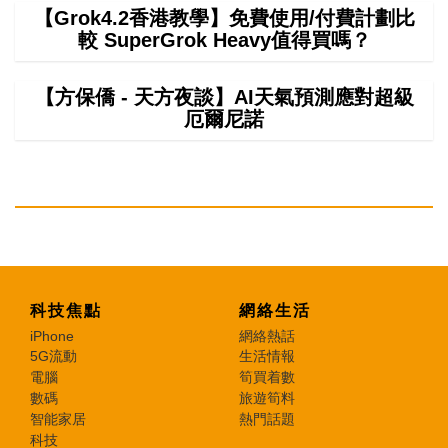
【Grok4.2香港教學】免費使用/付費計劃比
較 SuperGrok Heavy值得買嗎？
【方保僑 - 天方夜談】AI天氣預測應對超級
厄爾尼諾
科技焦點
網絡生活
iPhone
網絡熱話
5G流動
生活情報
電腦
筍買着數
數碼
旅遊筍料
智能家居
熱門話題
科技