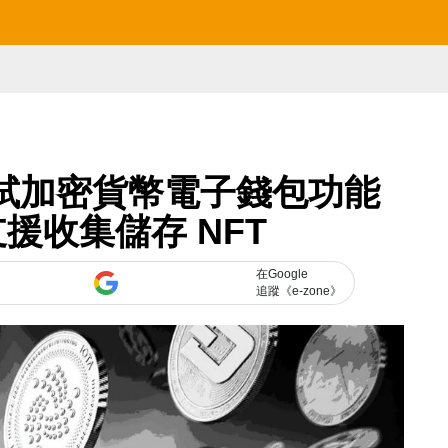
ge 測試加密貨幣電子錢包功能
援收集儲存 NFT
在Google
追蹤《e-zone》