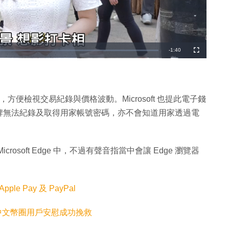
剩
-
1:40
全
螢
幕
餘
時
間
包，方便檢視交易紀錄與價格波動。Microsoft 也提此電子錢
牌無法紀錄及取得用家帳號密碼，亦不會知道用家透過電
soft Edge 中，不過有聲音指當中會讓 Edge 瀏覽器
e Pay 及 PayPal
生 中文幣圈用戶安慰成功挽救