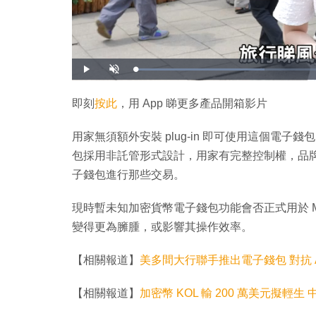
載
播
開
入
放
啟
完
音
畢
效
:
即刻
按此
，用 App 睇更多產品開箱影片
3
2
.
4
用家無須額外安裝 plug-in 即可使用這個電子錢
0
%
包採用非託管形式設計，用家有完整控制權，品
子錢包進行那些交易。
現時暫未知加密貨幣電子錢包功能會否正式用於 Micro
變得更為臃腫，或影響其操作效率。
【相關報道】
美多間大行聯手推出電子錢包 對抗 Appl
【相關報道】
加密幣 KOL 輸 200 萬美元擬輕