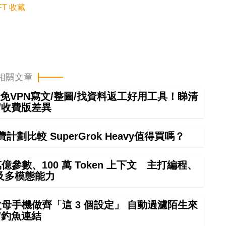
FT 收藏
相關文章
mini免VPN寫文/整圖/找資料返工好用工具！睇清
/收費版差異
計劃比較 SuperGrok Heavy值得買嗎？
4 萬億參數、100 萬 Token 上下文 主打編程、
及多模態能力
幫父母手機做齊「這 3 個設定」 自動過濾陌生來
/釣魚連結