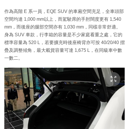
作為高階 E 系一員，EQE SUV 的車廂空間充足，全車頭部
空間均達 1,000 mm以上，而駕駛席的手肘闊度更有 1,540
mm，而後座的腿部空間亦有 1,030 mm，同樣非常舒適。
身為 SUV 車款，行李箱的容量是不少家庭看重之處，它的
標準容量為 520 L，若要擴充時後座椅背亦可按 40/20/40 摺
疊及調整傾角，最大載貨容量可達 1,675 L，在同級車中數
一數二。