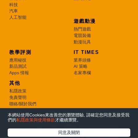
科技
汽車
人工智能
遊戲動漫
熱門遊戲
電競裝備
動漫玩具
教學評測
IT TIMES
應用秘技
業界頭條
新品測試
AI 策略
Apps 情報
名家專欄
其他
私隱政策
免責聲明
聯絡/關於我們
本網站使用Cookies來改善您的瀏覽體驗, 請確定您同意及接受我
© 2026 e-zone. All Rights Reserved.
們的
私隱政策與使用條款
才繼續瀏覽。
在Google
同意及關閉
追蹤《e-zone》