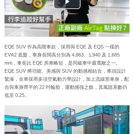
播
放
影
片
EQE SUV 作為高階車款，採用與 EQE 及 EQS 一樣的
EVA2 底盤，車身長闊高分別為 4,863、1,940 及 1,685
mm，車長比 EQE 房車略短，是同級車中最寬敞之一。
EQE SUV 將功能、美感與 SUV 的動感相結合，車頭設計
緊湊，全車採用多項空氣動力學設計，加上流線形車身，配
合與車身齊平的 22 吋輪胎，運動感強之餘，其風阻系數仍
低至 0.25。