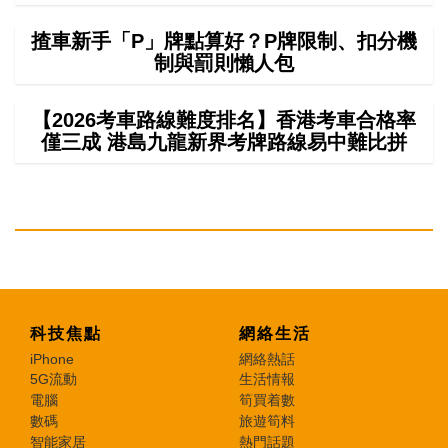
揸車新手「P」牌點算好？P牌限制、扣分機
制與罰則懶人包
【2026考車路線難度排名】香港考車合格率
僅三成 港島九龍新界考牌路線易中難比拼
科技焦點
網絡生活
iPhone
網絡熱話
5G流動
生活情報
電腦
筍買着數
數碼
旅遊筍料
智能家居
熱門話題